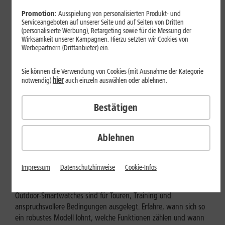
Promotion:
Ausspielung von personalisierten Produkt- und
Serviceangeboten auf unserer Seite und auf Seiten von Dritten
(personalisierte Werbung), Retargeting sowie für die Messung der
Wirksamkeit unserer Kampagnen. Hierzu setzten wir Cookies von
Werbepartnern (Drittanbieter) ein.
Sie können die Verwendung von Cookies (mit Ausnahme der Kategorie
hier
notwendig)
auch einzeln auswählen oder ablehnen.
Bestätigen
Ablehnen
Geräte & Hardware
Outdoor-Smartwatch: Für wen
Impressum
Datenschutzhinweise
Cookie-Infos
eignen sich die robusten Modelle?
Outdoor-Smartwatches sind für Touren, Training und
anspruchsvollere Bedingungen ausgelegt. Erfahre, wann sich so
ein robustes Modell lohnt, welche Funktionen zählen und wann