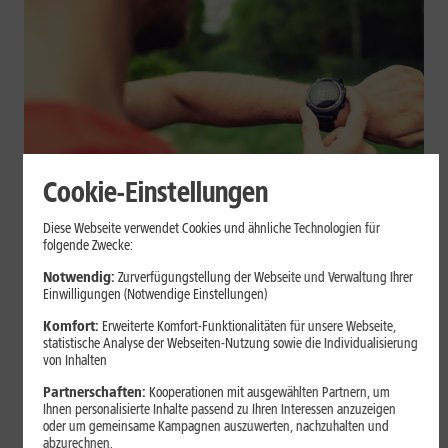
Cookie-Einstellungen
Geräte & Hardware
Diese Webseite verwendet Cookies und ähnliche Technologien für
folgende Zwecke:
Smartwatch beim Sport: So
Notwendig:
Zurverfügungstellung der Webseite und Verwaltung Ihrer
unterstützt sie Dein Training
Einwilligungen (Notwendige Einstellungen)
Komfort:
Erweiterte Komfort-Funktionalitäten für unsere Webseite,
Eine Smartwatch macht Belastung, Tempo und Trainingsablauf
statistische Analyse der Webseiten-Nutzung sowie die Individualisierung
sichtbar. Erfahre, wie Du Pulsmessung, Herzfrequenzzonen, GPS,
von Inhalten
Pace und Intervalle sinnvoll nutzt und warum einzelne Werte
Partnerschaften:
Kooperationen mit ausgewählten Partnern, um
keine medizinische Beurteilung ersetzen.
Ihnen personalisierte Inhalte passend zu Ihren Interessen anzuzeigen
oder um gemeinsame Kampagnen auszuwerten, nachzuhalten und
Mehr erfahren
abzurechnen.