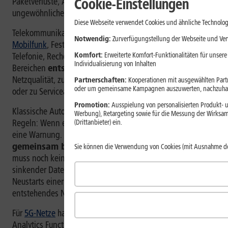
Cookie-Einstellungen
Paketverluste, Auslastungsdaten oder Hinweise auf
ungewöhnliche Datenströme.
Diese Webseite verwendet Cookies und ähnliche Technolog
Telekommunikation umfasst viele Bereiche. Dazu gehören
Notwendig:
Zurverfügungstellung der Webseite und Verw
Mobilfunk
, Festnetz,
Glasfaser
, Internetanschlüsse,
Komfort:
Erweiterte Komfort-Funktionalitäten für unsere
Telefonie, Rechenzentren und digitale Dienste. In all diesen
Individualisierung von Inhalten
Bereichen
entstehen ständig Daten
. Zum Beispiel zur
Netzqualität, zur Auslastung, zu
Verbindungsabbrüchen
Partnerschaften:
Kooperationen mit ausgewählten Partne
oder um gemeinsame Kampagnen auszuwerten, nachzuhal
oder zu Serviceanfragen.
Promotion:
Ausspielung von personalisierten Produkt- u
Klassische Automatisierung arbeitet häufig mit festen
Werbung), Retargeting sowie für die Messung der Wirksam
Regeln: Wenn ein Grenzwert überschritten wird, entsteht
(Drittanbieter) ein.
eine Warnung. KI kann darüber hinaus
mehrere Signale
gemeinsam bewerten
. Ein einzelner erhöhter Fehlerwert
Sie können die Verwendung von Cookies (mit Ausnahme d
muss noch keine Störung bedeuten. Zusammen mit
sinkender Datenrate, steigender Latenz und wiederholten
Neustarts einer Komponente kann er aber auf ein
entstehendes Netzproblem hinweisen.
Für
5G-Netze
hat 3GPP die sogenannte Network Data
Analytics Function, kurz
NWDAF
, definiert. 3GPP steht für