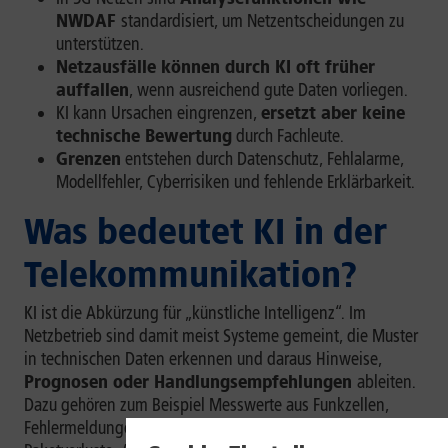
NWDAF
standardisiert, um Netzentscheidungen zu
unterstützen.
Netzausfälle können durch KI oft früher
auffallen
, wenn ausreichend gute Daten vorliegen.
KI kann Ursachen eingrenzen,
ersetzt aber keine
technische Bewertung
durch Fachleute.
Grenzen
entstehen durch Datenschutz, Fehlalarme,
Modellfehler, Cyberrisiken und fehlende Erklärbarkeit.
Was bedeutet KI in der
Telekommunikation?
KI ist die Abkürzung für „künstliche Intelligenz“. Im
Netzbetrieb sind damit meist Systeme gemeint, die Muster
in technischen Daten erkennen und daraus Hinweise,
Prognosen oder Handlungsempfehlungen
ableiten.
Dazu gehören zum Beispiel Messwerte aus Funkzellen,
Fehlermeldungen aus Netzkomponenten, Latenzwerte,