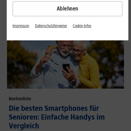
großem Akku und hoher Energieeffizienz.
Ablehnen
Mehr erfahren
Impressum
Datenschutzhinweise
Cookie-Infos
Bestenliste
Die besten Smartphones für
Senioren: Einfache Handys im
Vergleich