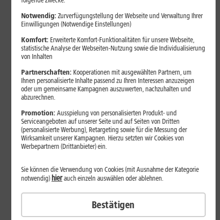
folgende Zwecke:
Notwendig:
Zurverfügungstellung der Webseite und Verwaltung Ihrer
Einwilligungen (Notwendige Einstellungen)
Komfort:
Erweiterte Komfort-Funktionalitäten für unsere Webseite,
statistische Analyse der Webseiten-Nutzung sowie die Individualisierung
von Inhalten
Partnerschaften:
Kooperationen mit ausgewählten Partnern, um
Ihnen personalisierte Inhalte passend zu Ihren Interessen anzuzeigen
oder um gemeinsame Kampagnen auszuwerten, nachzuhalten und
abzurechnen.
Bestenliste
Promotion:
Ausspielung von personalisierten Produkt- und
Serviceangeboten auf unserer Seite und auf Seiten von Dritten
Smartphones mit langer
(personalisierte Werbung), Retargeting sowie für die Messung der
Akkulaufzeit 2026: Diese Modelle
Wirksamkeit unserer Kampagnen. Hierzu setzten wir Cookies von
Werbepartnern (Drittanbieter) ein.
halten im Alltag besonders lange
durch
Sie können die Verwendung von Cookies (mit Ausnahme der Kategorie
hier
notwendig)
auch einzeln auswählen oder ablehnen.
Smartphones mit langer Akkulaufzeit sind 2026 gefragter denn
Bestätigen
je. Der Artikel zeigt Modelle, die besonders lange durchhalten,
erklärt die wichtigsten Einflussfaktoren und vergleicht Geräte mit