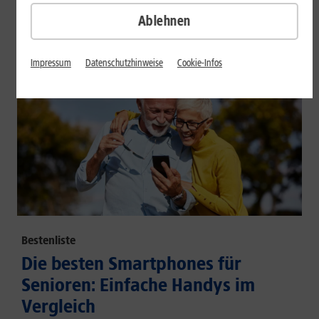
großem Akku und hoher Energieeffizienz.
Ablehnen
Mehr erfahren
Impressum
Datenschutzhinweise
Cookie-Infos
Bestenliste
Die besten Smartphones für
Senioren: Einfache Handys im
Vergleich