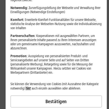
folgende Zwecke:
Notwendig:
Zurverfügungstellung der Webseite und Verwaltung Ihrer
Einwilligungen (Notwendige Einstellungen)
Komfort:
Erweiterte Komfort-Funktionalitäten für unsere Webseite,
statistische Analyse der Webseiten-Nutzung sowie die Individualisierung
von Inhalten
Partnerschaften:
Kooperationen mit ausgewählten Partnern, um
Ihnen personalisierte Inhalte passend zu Ihren Interessen anzuzeigen
oder um gemeinsame Kampagnen auszuwerten, nachzuhalten und
abzurechnen.
Bestenliste
Promotion:
Ausspielung von personalisierten Produkt- und
Serviceangeboten auf unserer Seite und auf Seiten von Dritten
Smartphones mit langer
(personalisierte Werbung), Retargeting sowie für die Messung der
Akkulaufzeit 2026: Diese Modelle
Wirksamkeit unserer Kampagnen. Hierzu setzten wir Cookies von
Werbepartnern (Drittanbieter) ein.
halten im Alltag besonders lange
durch
Sie können die Verwendung von Cookies (mit Ausnahme der Kategorie
hier
notwendig)
auch einzeln auswählen oder ablehnen.
Smartphones mit langer Akkulaufzeit sind 2026 gefragter denn
Bestätigen
je. Der Artikel zeigt Modelle, die besonders lange durchhalten,
erklärt die wichtigsten Einflussfaktoren und vergleicht Geräte mit