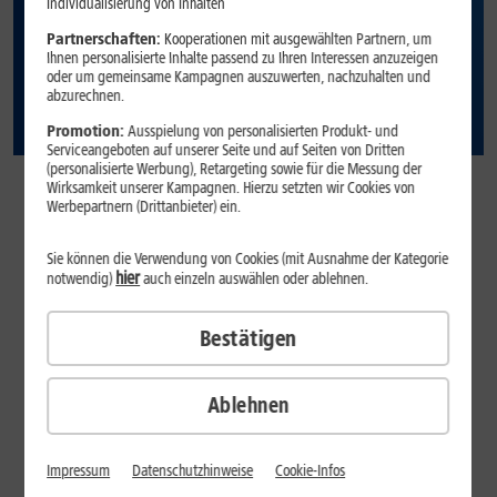
Individualisierung von Inhalten
Partnerschaften:
Kooperationen mit ausgewählten Partnern, um
Ihnen personalisierte Inhalte passend zu Ihren Interessen anzuzeigen
oder um gemeinsame Kampagnen auszuwerten, nachzuhalten und
abzurechnen.
Promotion:
Ausspielung von personalisierten Produkt- und
Serviceangeboten auf unserer Seite und auf Seiten von Dritten
(personalisierte Werbung), Retargeting sowie für die Messung der
Wirksamkeit unserer Kampagnen. Hierzu setzten wir Cookies von
Vertragsgegenstand
Werbepartnern (Drittanbieter) ein.
Die 1&1 Telecom GmbH, Elgendorfer Str. 57, 56410 Montabaur
(nachfolgend „1&1“) vertreibt Produkte und Dienstleistungen
Sie können die Verwendung von Cookies (mit Ausnahme der Kategorie
hier
notwendig)
auch einzeln auswählen oder ablehnen.
(nachfolgend „1&1 Produkte“) im Rahmen des KwK-Programms über
Banner, Empfehlungs-E-Mails oder -Links an Kunden. Die
Produktpalette von 1&1 steht unter dem Vorbehalt der Änderung.
Bestätigen
1&1 ist berechtigt, Produkte, den Produkt- und Leistungsumfang
und die entsprechenden Preise nach eigenem, freiem Ermessen
Ablehnen
abzuändern.
Impressum
Datenschutzhinweise
Cookie-Infos
Voraussetzungen für die