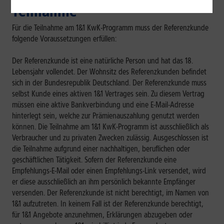
Teilnahme
Für die Teilnahme am 1&1 KwK-Programm muss der Referenzkunde
folgende Voraussetzungen erfüllen:
Der Referenzkunde ist eine natürliche Person und hat das 18.
Lebensjahr vollendet. Der Wohnsitz des Referenzkunden befindet
sich in der Bundesrepublik Deutschland. Der Referenzkunde muss
selbst Kunde eines aktiven 1&1 Vertrages sein. Zu diesem Vertrag
müssen eine aktive Bankverbindung und eine E-Mail-Adresse
hinterlegt sein, welche zur Prämienauszahlung genutzt werden
können. Die Teilnahme am 1&1 KwK-Programm ist ausschließlich als
Verbraucher und zu privaten Zwecken zulässig. Ausgeschlossen ist
die Teilnahme aufgrund einer nachhaltigen, beruflichen oder
geschäftlichen Tätigkeit. Sofern der Referenzkunde eine
Empfehlungs-E-Mail oder einen Empfehlungs-Link versendet, wird
er diese ausschließlich an ihm persönlich bekannte Empfänger
versenden. Der Referenzkunde ist nicht berechtigt, im Namen von
1&1 aufzutreten. In keinem Fall ist der Referenzkunde berechtigt,
für 1&1 Angebote anzunehmen, Erklärungen abzugeben oder