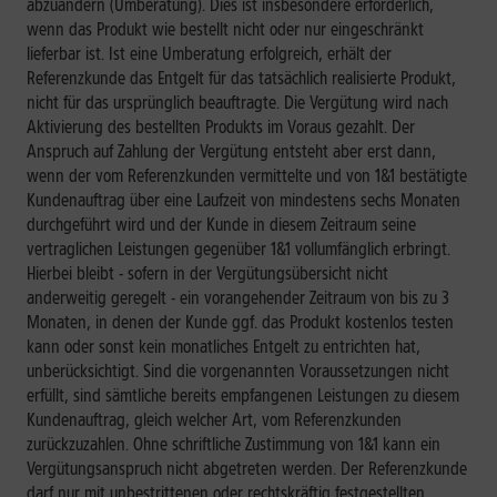
abzuändern (Umberatung). Dies ist insbesondere erforderlich,
wenn das Produkt wie bestellt nicht oder nur eingeschränkt
lieferbar ist. Ist eine Umberatung erfolgreich, erhält der
Referenzkunde das Entgelt für das tatsächlich realisierte Produkt,
nicht für das ursprünglich beauftragte. Die Vergütung wird nach
Aktivierung des bestellten Produkts im Voraus gezahlt. Der
Anspruch auf Zahlung der Vergütung entsteht aber erst dann,
wenn der vom Referenzkunden vermittelte und von 1&1 bestätigte
Kundenauftrag über eine Laufzeit von mindestens sechs Monaten
durchgeführt wird und der Kunde in diesem Zeitraum seine
vertraglichen Leistungen gegenüber 1&1 vollumfänglich erbringt.
Hierbei bleibt - sofern in der Vergütungsübersicht nicht
anderweitig geregelt - ein vorangehender Zeitraum von bis zu 3
Monaten, in denen der Kunde ggf. das Produkt kostenlos testen
kann oder sonst kein monatliches Entgelt zu entrichten hat,
unberücksichtigt. Sind die vorgenannten Voraussetzungen nicht
erfüllt, sind sämtliche bereits empfangenen Leistungen zu diesem
Kundenauftrag, gleich welcher Art, vom Referenzkunden
zurückzuzahlen. Ohne schriftliche Zustimmung von 1&1 kann ein
Vergütungsanspruch nicht abgetreten werden. Der Referenzkunde
darf nur mit unbestrittenen oder rechtskräftig festgestellten