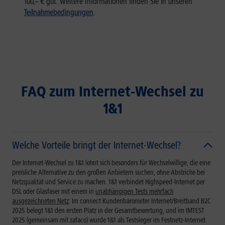
100,– € gut. Weitere Informationen finden Sie in unseren
Teilnahmebedingungen
.
FAQ zum Internet-Wechsel zu
1&1
Welche Vorteile bringt der Internet-Wechsel?
Der Internet-Wechsel zu 1&1 lohnt sich besonders für Wechselwillige, die eine
preisliche Alternative zu den großen Anbietern suchen, ohne Abstriche bei
Netzqualität und Service zu machen. 1&1 verbindet Highspeed-Internet per
DSL oder Glasfaser mit einem in
unabhängigen Tests mehrfach
ausgezeichneten Netz
: Im connect Kundenbarometer Internet/Breitband B2C
2025 belegt 1&1 den ersten Platz in der Gesamtbewertung, und im IMTEST
2025 (gemeinsam mit zafaco) wurde 1&1 als Testsieger im Festnetz-Internet