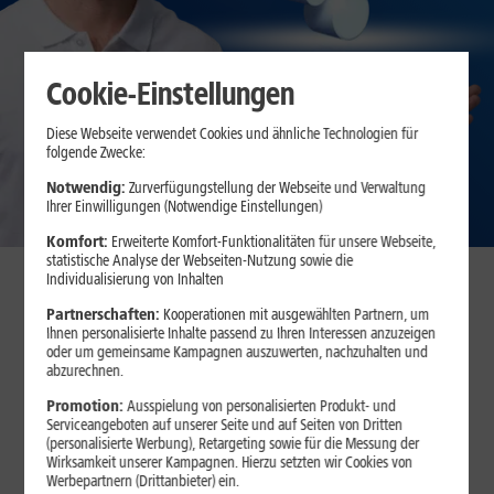
Cookie-Einstellungen
Diese Webseite verwendet Cookies und ähnliche Technologien für
folgende Zwecke:
Zum Angebot
Notwendig:
Zurverfügungstellung der Webseite und Verwaltung
Ihrer Einwilligungen (Notwendige Einstellungen)
Komfort:
Erweiterte Komfort-Funktionalitäten für unsere Webseite,
statistische Analyse der Webseiten-Nutzung sowie die
Individualisierung von Inhalten
Mit dem
1&1 Einfach-Wechsel
wechseln Sie bequem und
Partnerschaften:
Kooperationen mit ausgewählten Partnern, um
entspannt zu 1&1. Wir sorgen für einen reibungslosen Anbieter-
Ihnen personalisierte Inhalte passend zu Ihren Interessen anzuzeigen
und Netzwechsel, inkl. Rufnummerübernahme. Ohne
oder um gemeinsame Kampagnen auszuwerten, nachzuhalten und
Unterbrechung, ohne Ausfallzeiten und ohne doppelte Kosten! Auf
abzurechnen.
Wunsch kündigen wir auch Ihren vorhandenen Internet-Vertrag
Promotion:
Ausspielung von personalisierten Produkt- und
bei Ihrem derzeitigen Anbieter und übernehmen alle Formalitäten.
Serviceangeboten auf unserer Seite und auf Seiten von Dritten
(personalisierte Werbung), Retargeting sowie für die Messung der
Wirksamkeit unserer Kampagnen. Hierzu setzten wir Cookies von
Werbepartnern (Drittanbieter) ein.