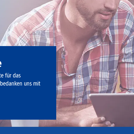
e
e für das
r bedanken uns mit