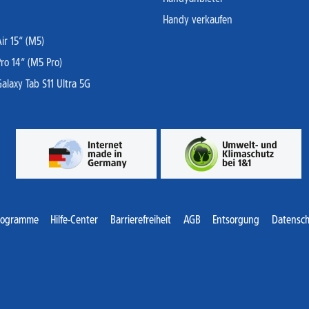
Handy verkaufen
r 15“ (M5)
ro 14“ (M5 Pro)
laxy Tab S11 Ultra 5G
rogramme
Hilfe-Center
Barrierefreiheit
AGB
Entsorgung
Datensch