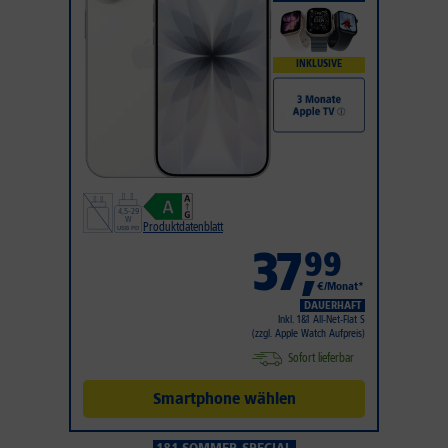
INKLUSIVE
Produktdatenblatt
37
,
99
€/Monat*
DAUERHAFT
Inkl. 1&1 All-Net-Flat S
(zzgl. Apple Watch Aufpreis)
Sofort lieferbar
Smartphone wählen