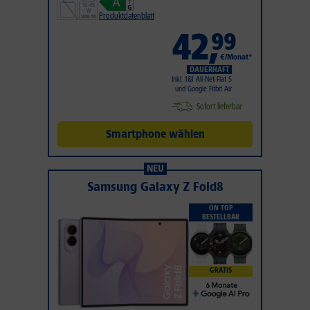
Produktdatenblatt
42
,
99
€/Monat*
DAUERHAFT
Inkl. 1&1 All-Net-Flat S
und Google Fitbit Air
Sofort lieferbar
Smartphone wählen
NEU
Samsung Galaxy Z Fold8
ON TOP
BESTELLBAR
GRATIS