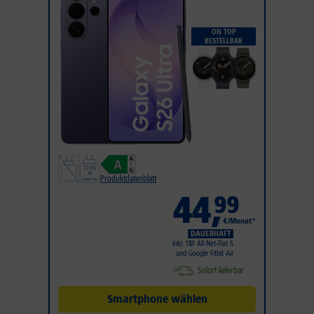
ON TOP
BESTELLBAR
Produktdatenblatt
44
,
99
€/Monat*
DAUERHAFT
Inkl. 1&1 All-Net-Flat S
und Google Fitbit Air
Sofort lieferbar
Smartphone wählen