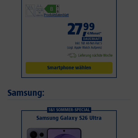
Produktdatenblatt
27
,
99
€/Monat*
DAUERHAFT
Inkl. 1&1 All-Net-Flat S
(zzgl. Apple Watch Aufpreis)
Lieferung nächste Woche
Smartphone wählen
Samsung:
1&1 SOMMER-SPECIAL
Samsung Galaxy S26 Ultra