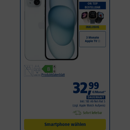
ON TOP
BESTELLBAR
INKLUSIVE
Produktdatenblatt
32
,
99
€/Monat*
DAUERHAFT
Inkl. 1&1 All-Net-Flat S
(zzgl. Apple Watch Aufpreis)
Sofort lieferbar
Smartphone wählen