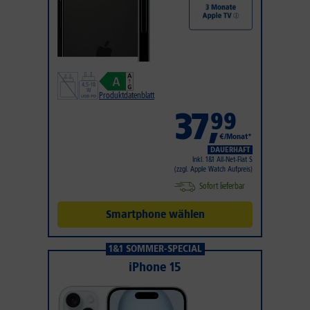
Produktdatenblatt
37
,
99
€/Monat*
DAUERHAFT
Inkl. 1&1 All-Net-Flat S
(zzgl. Apple Watch Aufpreis)
Sofort lieferbar
Smartphone wählen
1&1 SOMMER-SPECIAL
iPhone 15