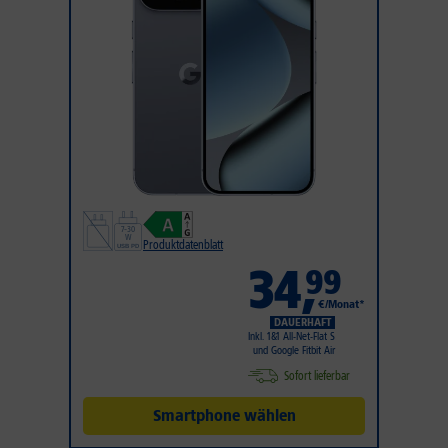
Produktdatenblatt
34
,
99
€/Monat*
DAUERHAFT
Inkl. 1&1 All-Net-Flat S
und Google Fitbit Air
Sofort lieferbar
Smartphone wählen