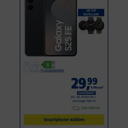
ON TOP
BESTELLBAR
Produktdatenblatt
29
,
99
€/Monat*
DAUERHAFT
Inkl. 1&1 All-Net-Flat S
und Google Fitbit Air
Sofort lieferbar
Smartphone wählen