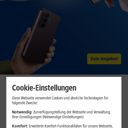
Zum Angebot
Erstklassige Handys bei 1&1
Cookie-Einstellungen
finden
Diese Webseite verwendet Cookies und ähnliche Technologien für
folgende Zwecke:
Wir bieten Ihnen eine Top-Auswahl der neuesten Handys.
Überzeugen Sie sich von unserem Angebot und erhalten Sie Ihr
Notwendig:
Zurverfügungstellung der Webseite und Verwaltung
Handy bereits ab 0,– Euro.
Ihrer Einwilligungen (Notwendige Einstellungen)
Komfort:
Erweiterte Komfort-Funktionalitäten für unsere Webseite,