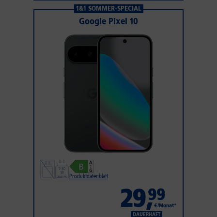
1&1 SOMMER-SPECIAL
Google Pixel 10
Produktdatenblatt
29
,
99
€/Monat*
DAUERHAFT