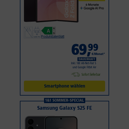
Produktdatenblatt
69
,
99
€/Monat*
DAUERHAFT
Inkl. 1&1 All-Net-Flat S
und Google Fitbit Air
Sofort lieferbar
Smartphone wählen
1&1 SOMMER-SPECIAL
Samsung Galaxy S25 FE