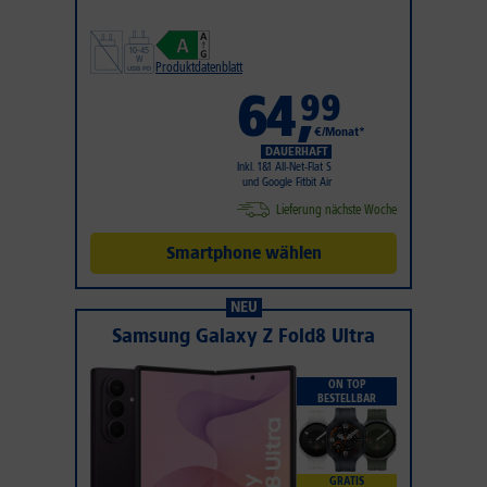
Produktdatenblatt
64
,
99
€/Monat*
DAUERHAFT
Inkl. 1&1 All-Net-Flat S
und Google Fitbit Air
Lieferung nächste Woche
Smartphone wählen
NEU
Samsung Galaxy Z Fold8 Ultra
ON TOP
BESTELLBAR
GRATIS