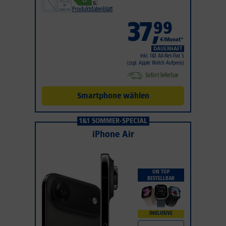
Produktdatenblatt
37
,
99
€/Monat*
DAUERHAFT
Inkl. 1&1 All-Net-Flat S
(zzgl. Apple Watch Aufpreis)
Sofort lieferbar
Smartphone wählen
1&1 SOMMER-SPECIAL
iPhone Air
ON TOP
BESTELLBAR
INKLUSIVE