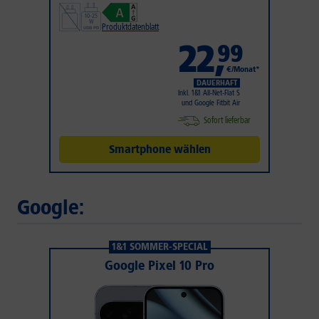
Produktdatenblatt
22
,
99
€/Monat*
DAUERHAFT
Inkl. 1&1 All-Net-Flat S
und Google Fitbit Air
Sofort lieferbar
Smartphone wählen
Google:
1&1 SOMMER-SPECIAL
Google Pixel 10 Pro