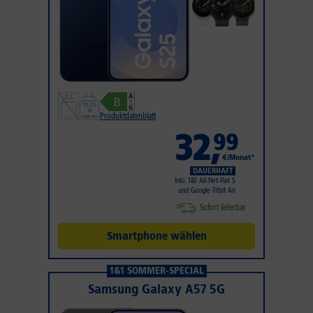
Produktdatenblatt
32
,
99
€/Monat*
DAUERHAFT
Inkl. 1&1 All-Net-Flat S
und Google Fitbit Air
Sofort lieferbar
Smartphone wählen
1&1 SOMMER-SPECIAL
Samsung Galaxy A57 5G