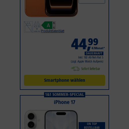
Produktdatenblatt
44
,
99
€/Monat*
DAUERHAFT
Inkl. 1&1 All-Net-Flat S
(zzgl. Apple Watch Aufpreis)
Sofort lieferbar
Smartphone wählen
1&1 SOMMER-SPECIAL
iPhone 17
ON TOP
BESTELLBAR