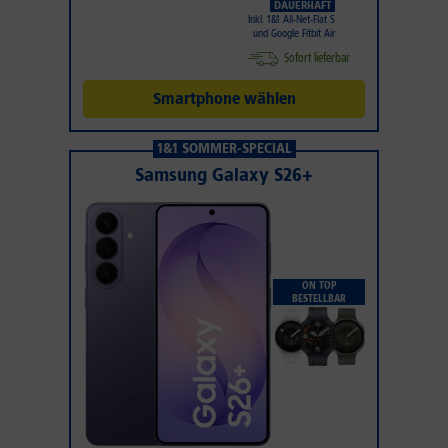
DAUERHAFT
Inkl. 1&1 All-Net-Flat S
und Google Fitbit Air
Sofort lieferbar
Smartphone wählen
1&1 SOMMER-SPECIAL
Samsung Galaxy S26+
ON TOP
BESTELLBAR