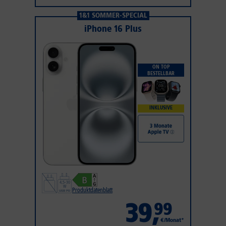
1&1 SOMMER-SPECIAL
iPhone 16 Plus
ON TOP
BESTELLBAR
INKLUSIVE
Produktdatenblatt
39
,
99
€/Monat*