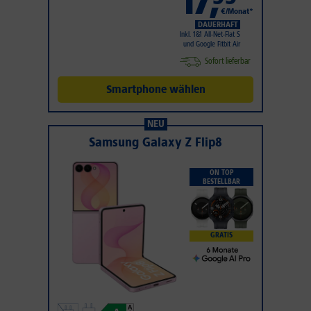
17
,
€/Monat*
DAUERHAFT
Inkl. 1&1 All-Net-Flat S
und Google Fitbit Air
Sofort lieferbar
Smartphone wählen
NEU
Samsung Galaxy Z Flip8
ON TOP
BESTELLBAR
GRATIS