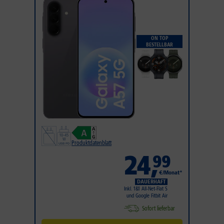
ON TOP
BESTELLBAR
Produktdatenblatt
24
,
99
€/Monat*
DAUERHAFT
Inkl. 1&1 All-Net-Flat S
und Google Fitbit Air
Sofort lieferbar