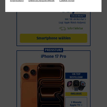
Impressum
Datenschutzhinweise
Cookie-Infos
49
,
99
€/Monat*
DAUERHAFT
Inkl. 1&1 All-Net-Flat S
(zzgl. Apple Watch Aufpreis)
Sofort lieferbar
Smartphone wählen
PREISSTURZ
iPhone 17 Pro
ON TOP
BESTELLBAR
INKLUSIVE