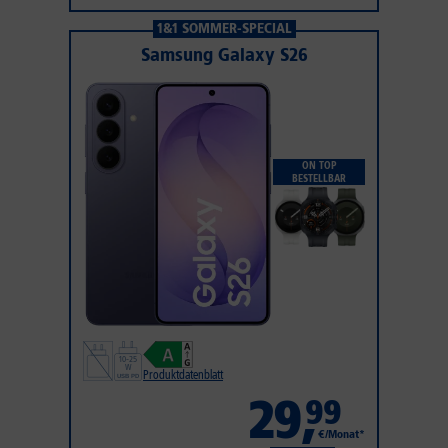
1&1 SOMMER-SPECIAL
Samsung Galaxy S26
ON TOP
BESTELLBAR
Produktdatenblatt
29
,
99
€/Monat*