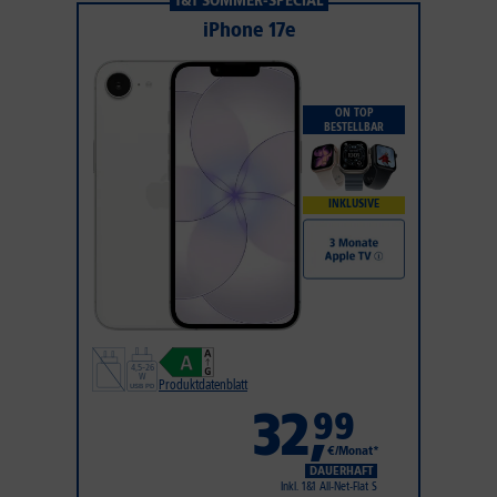
1&1 SOMMER-SPECIAL
iPhone 17e
ON TOP
BESTELLBAR
INKLUSIVE
Produktdatenblatt
32
,
99
€/Monat*
DAUERHAFT
Inkl. 1&1 All-Net-Flat S