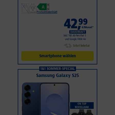
Produktdatenblatt
42
,
99
€/Monat*
DAUERHAFT
Inkl. 1&1 All-Net-Flat S
und Google Fitbit Air
Sofort lieferbar
Smartphone wählen
1&1 SOMMER-SPECIAL
Samsung Galaxy S25
ON TOP
BESTELLBAR