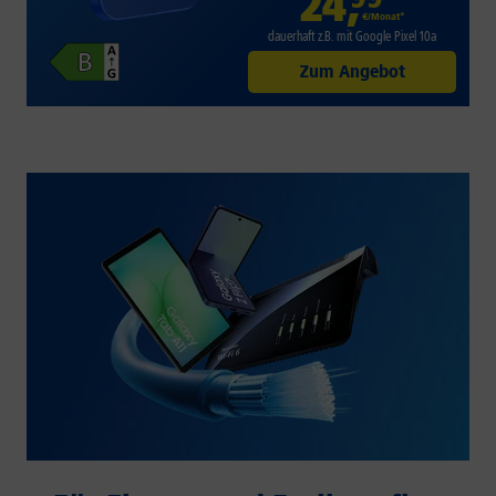
24
,
€/Monat*
dauerhaft z.B. mit Google Pixel 10a
Zum Angebot