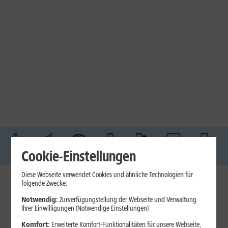
DSL
Glasfaser
Internet
Handys
Mobilfunk-
Laptops
Tablets
Cookie-Einstellungen
Tarife
Diese Webseite verwendet Cookies und ähnliche Technologien für
folgende Zwecke:
1&1 Internet
Notwendig:
Zurverfügungstellung der Webseite und Verwaltung
Jetzt unterbrechungsfrei ins sehr gute Netz wechseln.
Ihrer Einwilligungen (Notwendige Einstellungen)
Ohne doppelte Kosten.*
Komfort:
Erweiterte Komfort-Funktionalitäten für unsere Webseite,