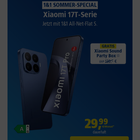
1&1 SOMMER-SPECIAL
Xiaomi 17T-Serie
Jetzt mit 1&1 All-Net-Flat S.
29
,
99
€/Monat*
dauerhaft