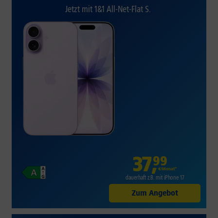
Jetzt mit 1&1 All-Net-Flat S.
37
,
99
€/Monat*
dauerhaft z.B. mit iPhone 17
Zum Angebot