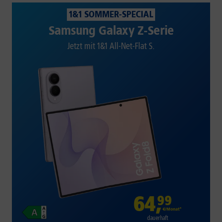
1&1 SOMMER-SPECIAL
Samsung Galaxy Z-Serie
Jetzt mit 1&1 All-Net-Flat S.
64
,
99
€/Monat*
dauerhaft