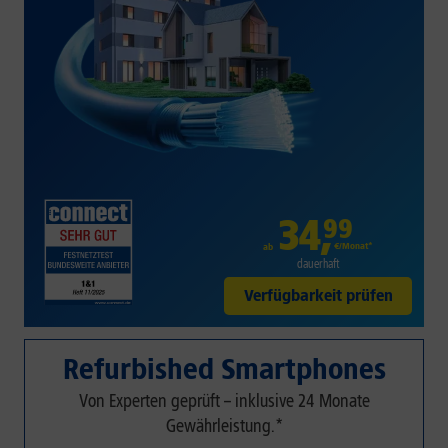
34
,
99
€/Monat*
ab
dauerhaft
Verfügbarkeit prüfen
Refurbished Smartphones
Von Experten geprüft – inklusive 24 Monate
Gewährleistung.*