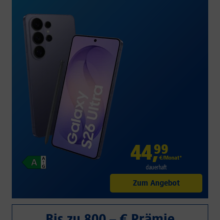
44
,
99
€/Monat*
dauerhaft
Zum Angebot
Bis zu 800,– € Prämie