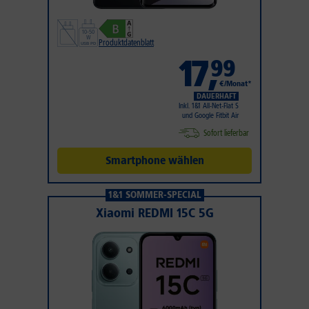
Produktdatenblatt
17
,
99
€/Monat*
DAUERHAFT
Inkl. 1&1 All-Net-Flat S
und Google Fitbit Air
Sofort lieferbar
Smartphone wählen
1&1 SOMMER-SPECIAL
Xiaomi REDMI 15C 5G