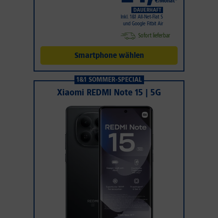
€/Monat*
DAUERHAFT
Inkl. 1&1 All-Net-Flat S
und Google Fitbit Air
Sofort lieferbar
Smartphone wählen
1&1 SOMMER-SPECIAL
Xiaomi REDMI Note 15 | 5G