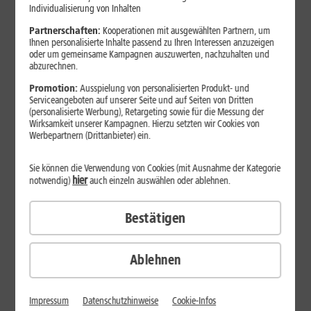
Individualisierung von Inhalten
GRATIS
Partnerschaften:
Kooperationen mit ausgewählten Partnern, um
Ihnen personalisierte Inhalte passend zu Ihren Interessen anzuzeigen
oder um gemeinsame Kampagnen auszuwerten, nachzuhalten und
abzurechnen.
Promotion:
Ausspielung von personalisierten Produkt- und
Serviceangeboten auf unserer Seite und auf Seiten von Dritten
(personalisierte Werbung), Retargeting sowie für die Messung der
Wirksamkeit unserer Kampagnen. Hierzu setzten wir Cookies von
Werbepartnern (Drittanbieter) ein.
Produktdatenblatt
Sie können die Verwendung von Cookies (mit Ausnahme der Kategorie
hier
notwendig)
auch einzeln auswählen oder ablehnen.
29
,
99
€/Monat*
Bestätigen
DAUERHAFT
Inkl. 1&1 All-Net-Flat S
und Google Fitbit Air
Ablehnen
Sofort lieferbar
Smartphone wählen
Impressum
Datenschutzhinweise
Cookie-Infos