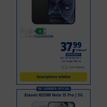
Produktdatenblatt
37
,
99
€/Monat*
DAUERHAFT
Inkl. 1&1 All-Net-Flat S
und Google Fitbit Air
Sofort lieferbar
Smartphone wählen
1&1 SOMMER-SPECIAL
Xiaomi REDMI Note 15 Pro | 5G