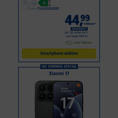
Produktdatenblatt
44
,
99
€/Monat*
DAUERHAFT
Inkl. 1&1 All-Net-Flat S
und Google Fitbit Air
Sofort lieferbar
Smartphone wählen
1&1 SOMMER-SPECIAL
Xiaomi 17