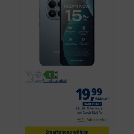
Produktdatenblatt
19
,
99
€/Monat*
DAUERHAFT
Inkl. 1&1 All-Net-Flat S
und Google Fitbit Air
Sofort lieferbar
Smartphone wählen