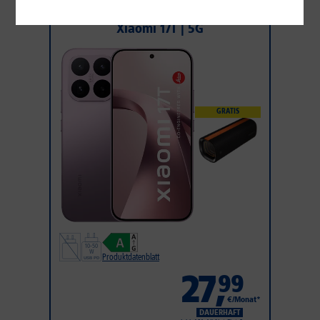
1&1 SOMMER-SPECIAL
Xiaomi 17T | 5G
GRATIS
Produktdatenblatt
27
,
99
€/Monat*
DAUERHAFT