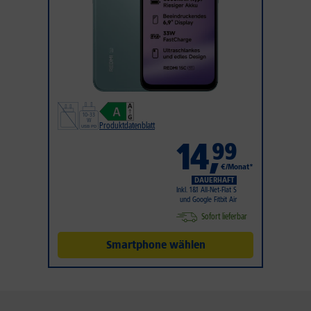
Produktdatenblatt
14
,
99
€/Monat*
DAUERHAFT
Inkl. 1&1 All-Net-Flat S
und Google Fitbit Air
Sofort lieferbar
Smartphone wählen