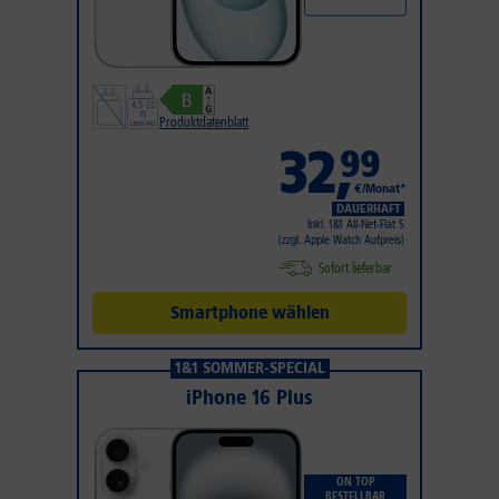
Produktdatenblatt
32
,
99
€/Monat*
DAUERHAFT
Inkl. 1&1 All-Net-Flat S
(zzgl. Apple Watch Aufpreis)
Sofort lieferbar
Smartphone wählen
1&1 SOMMER-SPECIAL
iPhone 16 Plus
ON TOP
BESTELLBAR