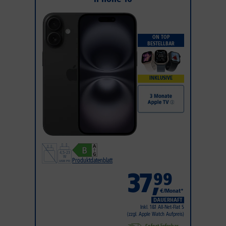
ON TOP
BESTELLBAR
INKLUSIVE
Produktdatenblatt
37
,
99
€/Monat*
DAUERHAFT
Inkl. 1&1 All-Net-Flat S
(zzgl. Apple Watch Aufpreis)