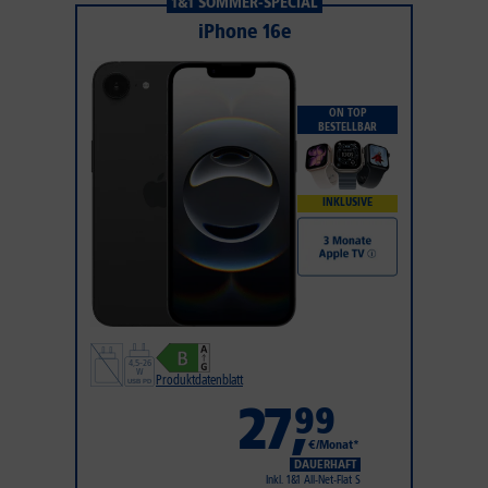
1&1 SOMMER-SPECIAL
iPhone 16e
ON TOP
BESTELLBAR
INKLUSIVE
Produktdatenblatt
27
,
99
€/Monat*
DAUERHAFT
Inkl. 1&1 All-Net-Flat S