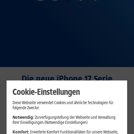
Die neue iPhone 17 Serie
Cookie-Einstellungen
PREISSTURZ
iPhone 17 Pro Max
Diese Webseite verwendet Cookies und ähnliche Technologien für
folgende Zwecke:
Notwendig:
Zurverfügungstellung der Webseite und Verwaltung
Ihrer Einwilligungen (Notwendige Einstellungen)
ON TOP
BESTELLBAR
Komfort:
Erweiterte Komfort-Funktionalitäten für unsere Webseite,