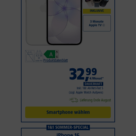
INKLUSIVE
Produktdatenblatt
32
,
99
€/Monat*
DAUERHAFT
Inkl. 1&1 All-Net-Flat S
(zzgl. Apple Watch Aufpreis)
Lieferung Ende August
Smartphone wählen
1&1 SOMMER-SPECIAL
iPhone 16