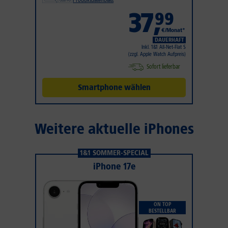
Produktdatenblatt
37
,
99
€/Monat*
DAUERHAFT
Inkl. 1&1 All-Net-Flat S
(zzgl. Apple Watch Aufpreis)
Sofort lieferbar
Smartphone wählen
Weitere aktuelle iPhones
1&1 SOMMER-SPECIAL
iPhone 17e
ON TOP
BESTELLBAR