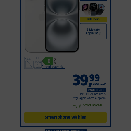
INKLUSIVE
Produktdatenblatt
39
,
99
€/Monat*
DAUERHAFT
Inkl. 1&1 All-Net-Flat S
(zzgl. Apple Watch Aufpreis)
Sofort lieferbar
Smartphone wählen