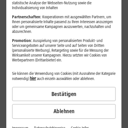
statistische Analyse der Webseiten-Nutzung sowie die
Individualisierung von Inhalten
INKLUSIVE
Partnerschaften:
Kooperationen mit ausgewählten Partnern, um
Ihnen personalisierte Inhalte passend zu Ihren Interessen anzuzeigen
oder um gemeinsame Kampagnen auszuwerten, nachzuhalten und
abzurechnen.
Promotion:
Ausspielung von personalisierten Produkt- und
Serviceangeboten auf unserer Seite und auf Seiten von Dritten
(personalisierte Werbung), Retargeting sowie für die Messung der
Wirksamkeit unserer Kampagnen. Hierzu setzten wir Cookies von
Werbepartnern (Drittanbieter) ein.
Produktdatenblatt
49
,
99
Sie können die Verwendung von Cookies (mit Ausnahme der Kategorie
€/Monat*
hier
notwendig)
auch einzeln auswählen oder ablehnen.
DAUERHAFT
Inkl. 1&1 All-Net-Flat S
(zzgl. Apple Watch Aufpreis)
Bestätigen
Sofort lieferbar
Smartphone wählen
Ablehnen
PREISSTURZ