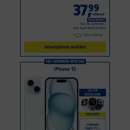
37
,
99
€/Monat*
DAUERHAFT
Inkl. 1&1 All-Net-Flat S
(zzgl. Apple Watch Aufpreis)
Sofort lieferbar
Smartphone wählen
1&1 SOMMER-SPECIAL
iPhone 15
ON TOP
BESTELLBAR
INKLUSIVE