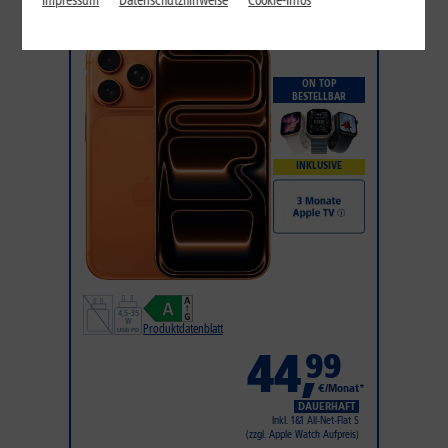
Impressum
Datenschutzhinweise
Cookie-Infos
iPhone 17 Pro
ON TOP
BESTELLBAR
INKLUSIVE
Produktdatenblatt
44
,
99
€/Monat*
DAUERHAFT
Inkl. 1&1 All-Net-Flat S
(zzgl. Apple Watch Aufpreis)