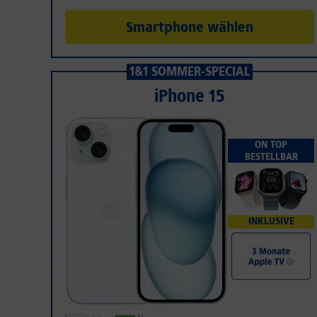
Smartphone wählen
1&1 SOMMER-SPECIAL
iPhone 15
ON TOP
BESTELLBAR
INKLUSIVE