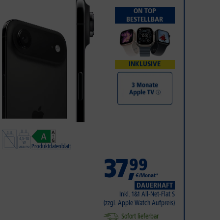
ON TOP
BESTELLBAR
INKLUSIVE
Produktdatenblatt
37
,
99
€/Monat*
DAUERHAFT
Inkl. 1&1 All-Net-Flat S
(zzgl. Apple Watch Aufpreis)
Sofort lieferbar