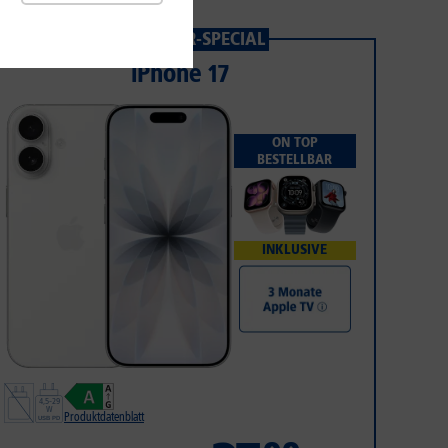
1&1 SOMMER-SPECIAL
iPhone 17
ON TOP
BESTELLBAR
INKLUSIVE
Produktdatenblatt