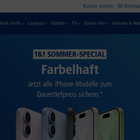
Kunden werben
1&1 Webmail
funk-Tarife
Laptops
Tablets
TV
Daten-Flat
Domain & Web
1&1 SOMMER-SPECIAL
Farbelhaft
Jetzt alle iPhone-Modelle zum
Dauertiefpreis sichern.*