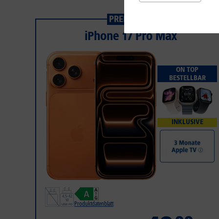
PREISSTURZ
iPhone 17 Pro Max
ON TOP
BESTELLBAR
INKLUSIVE
Produktdatenblatt