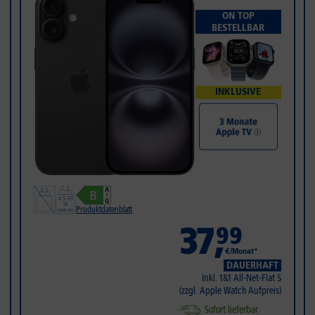
ON TOP
BESTELLBAR
INKLUSIVE
Produktdatenblatt
37
,
99
€/Monat*
DAUERHAFT
Inkl. 1&1 All-Net-Flat S
(zzgl. Apple Watch Aufpreis)
Sofort lieferbar