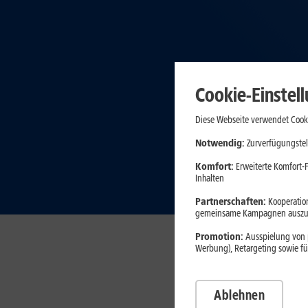
Cookie-Einstel
Diese Webseite verwendet Cooki
Notwendig:
Zurverfügungstel
Komfort:
Erweiterte Komfort-F
Inhalten
Partnerschaften:
Kooperation
gemeinsame Kampagnen auszuw
Promotion:
Ausspielung von p
Werbung), Retargeting sowie fü
Ablehnen