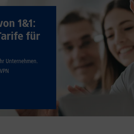
von 1&1:
arife für
 ihr Unternehmen.
 VPN