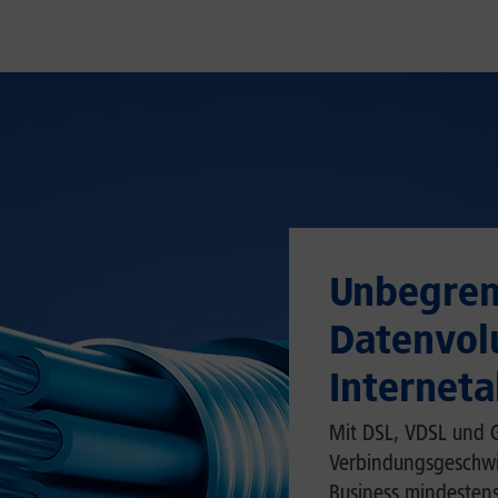
Unbegren
Datenvol
Interneta
Mit DSL, VDSL und G
Verbindungsgeschwin
Business mindestens 