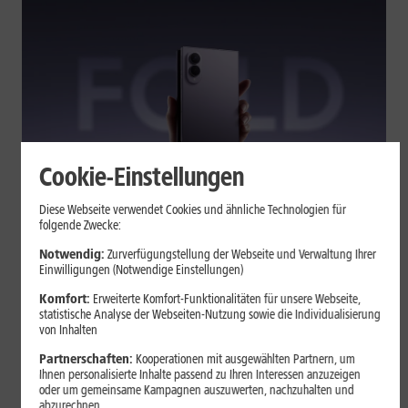
Cookie-Einstellungen
Tests & Vergleiche
Diese Webseite verwendet Cookies und ähnliche Technologien für
folgende Zwecke:
Galaxy Z Fold7 oder Fold8: Was
sich beim neuen Foldable geändert
Notwendig:
Zurverfügungstellung der Webseite und Verwaltung Ihrer
Einwilligungen (Notwendige Einstellungen)
hat
Komfort:
Erweiterte Komfort-Funktionalitäten für unsere Webseite,
statistische Analyse der Webseiten-Nutzung sowie die Individualisierung
von Inhalten
Kompakteres Format, neuer Chip, größerer Akku: Das Galaxy Z
Fold8 setzt andere Schwerpunkte als sein Vorgänger. Wir
Partnerschaften:
Kooperationen mit ausgewählten Partnern, um
zeigen, was Samsung verändert hat, welche Neuerungen im
Ihnen personalisierte Inhalte passend zu Ihren Interessen anzuzeigen
oder um gemeinsame Kampagnen auszuwerten, nachzuhalten und
Alltag zählen und wo das Fold7 Vorteile behält.
abzurechnen.