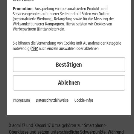
Mehr erfahren
Promotion:
Ausspielung von personalisierten Produkt- und
Serviceangeboten auf unserer Seite und auf Seiten von Dritten
(personalisierte Werbung), Retargeting sowie für die Messung der
Wirksamkeit unserer Kampagnen. Hierzu setzten wir Cookies von
Werbepartnern (Drittanbieter) ein.
Sie können die Verwendung von Cookies (mit Ausnahme der Kategorie
hier
notwendig)
auch einzeln auswählen oder ablehnen.
Bestätigen
Ablehnen
Tests & Vergleiche
Xiaomi 17 vs. Xiaomi 17 Ultra: Für
Impressum
Datenschutzhinweise
Cookie-Infos
wen lohnt sich das Ultra-Modell?
Xiaomi 17 und Xiaomi 17 Ultra gehören zur Smartphone-
Oberklasse und setzen unterschiedliche Schwerpunkte: Während