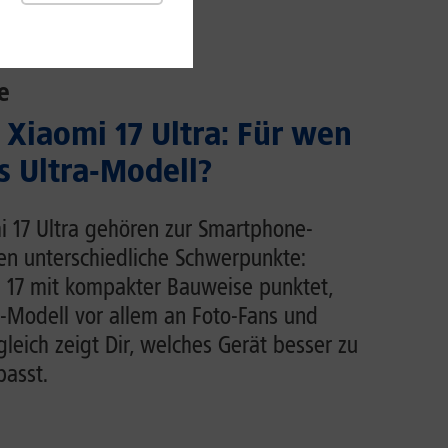
e
 Xiaomi 17 Ultra: Für wen
s Ultra-Modell?
i 17 Ultra gehören zur Smartphone-
en unterschiedliche Schwerpunkte:
 17 mit kompakter Bauweise punktet,
ra-Modell vor allem an Foto-Fans und
leich zeigt Dir, welches Gerät besser zu
asst.