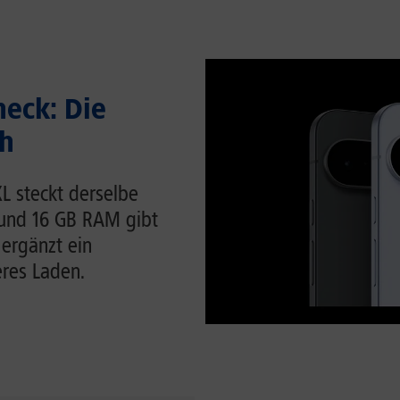
heck: Die
ch
 XL steckt derselbe
 und 16 GB RAM gibt
 ergänzt ein
eres Laden.