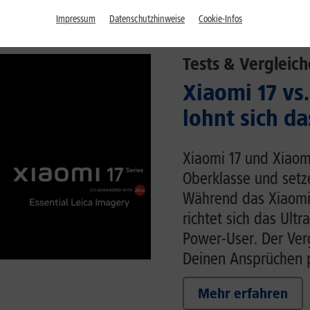
Impressum
Datenschutzhinweise
Cookie-Infos
Tests & Vergleich
Xiaomi 17 vs.
lohnt sich da
Xiaomi 17 und Xiaom
Oberklasse und setz
Während das Xiaomi
richtet sich das Ult
Power-User. Der Verg
Deinen Ansprüchen p
Mehr erfahren