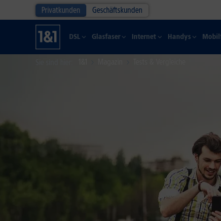
Privatkunden
Geschäftskunden
DSL
Glasfaser
Internet
Handys
Mobil
1&1
Magazin
Tests & Vergleiche
Sie sind hier