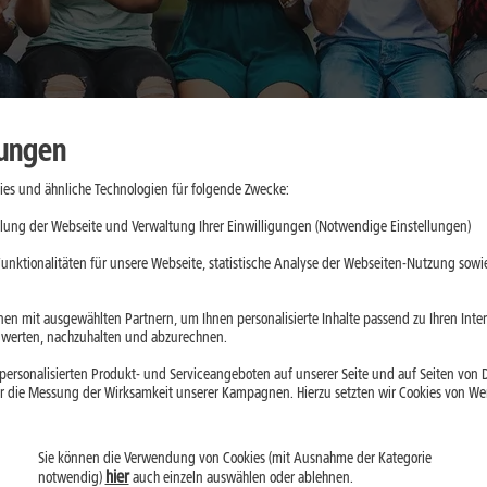
lungen
es und ähnliche Technologien für folgende Zwecke:
: Was sich
lung der Webseite und Verwaltung Ihrer Einwilligungen (Notwendige Einstellungen)
dert hat
unktionalitäten für unsere Webseite, statistische Analyse der Webseiten-Nutzung sowie
er Akku: Das Galaxy
en mit ausgewählten Partnern, um Ihnen personalisierte Inhalte passend zu Ihren Int
erten, nachzuhalten und abzurechnen.
ein Vorgänger. Wir
ersonalisierten Produkt- und Serviceangeboten auf unserer Seite und auf Seiten von Dr
lche Neuerungen im
r die Messung der Wirksamkeit unserer Kampagnen. Hierzu setzten wir Cookies von Werb
ehält.
Sie können die Verwendung von Cookies (mit Ausnahme der Kategorie
hier
notwendig)
auch einzeln auswählen oder ablehnen.