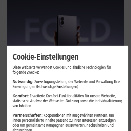
Cookie-Einstellungen
Tests & Vergleiche
Diese Webseite verwendet Cookies und ähnliche Technologien für
folgende Zwecke:
Galaxy Z Fold7 oder Fold8: Was
sich beim neuen Foldable geändert
Notwendig:
Zurverfügungstellung der Webseite und Verwaltung Ihrer
Einwilligungen (Notwendige Einstellungen)
hat
Komfort:
Erweiterte Komfort-Funktionalitäten für unsere Webseite,
statistische Analyse der Webseiten-Nutzung sowie die Individualisierung
von Inhalten
Kompakteres Format, neuer Chip, größerer Akku: Das Galaxy Z
Fold8 setzt andere Schwerpunkte als sein Vorgänger. Wir
Partnerschaften:
Kooperationen mit ausgewählten Partnern, um
zeigen, was Samsung verändert hat, welche Neuerungen im
Ihnen personalisierte Inhalte passend zu Ihren Interessen anzuzeigen
oder um gemeinsame Kampagnen auszuwerten, nachzuhalten und
Alltag zählen und wo das Fold7 Vorteile behält.
abzurechnen.