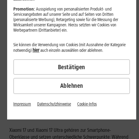
Mehr erfahren
Promotion:
Ausspielung von personalisierten Produkt- und
Serviceangeboten auf unserer Seite und auf Seiten von Dritten
(personalisierte Werbung), Retargeting sowie für die Messung der
Wirksamkeit unserer Kampagnen. Hierzu setzten wir Cookies von
Werbepartnern (Drittanbieter) ein.
Sie können die Verwendung von Cookies (mit Ausnahme der Kategorie
hier
notwendig)
auch einzeln auswählen oder ablehnen.
Bestätigen
Ablehnen
Tests & Vergleiche
Xiaomi 17 vs. Xiaomi 17 Ultra: Für
Impressum
Datenschutzhinweise
Cookie-Infos
wen lohnt sich das Ultra-Modell?
Xiaomi 17 und Xiaomi 17 Ultra gehören zur Smartphone-
Oberklasse und setzen unterschiedliche Schwerpunkte: Während