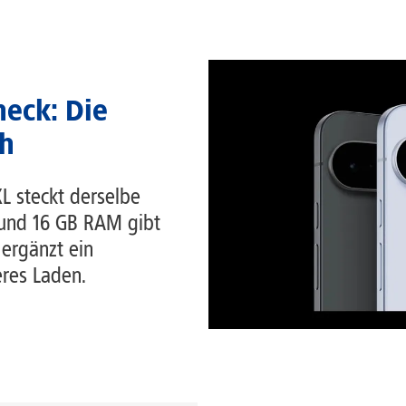
heck: Die
ch
 XL steckt derselbe
 und 16 GB RAM gibt
 ergänzt ein
eres Laden.