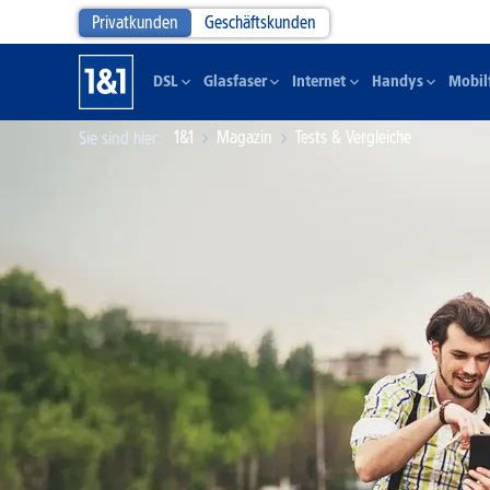
Privatkunden
Geschäftskunden
DSL
Glasfaser
Internet
Handys
Mobil
1&1
Magazin
Tests & Vergleiche
Sie sind hier