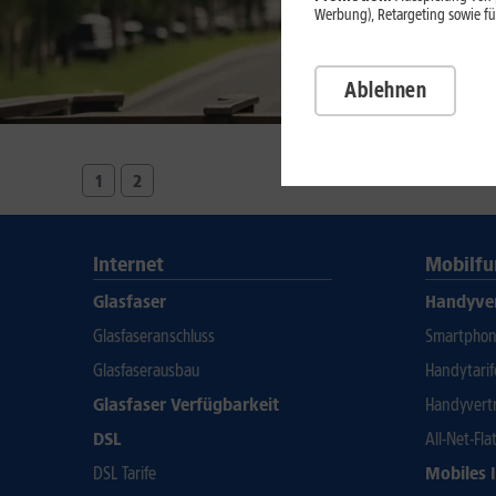
Werbung), Retargeting sowie fü
Ablehnen
1
2
Internet
Mobilfu
Glasfaser
Handyve
Glasfaseranschluss
Smartphone
Glasfaserausbau
Handytari
Glasfaser Verfügbarkeit
Handyvert
DSL
All-Net-Fla
DSL Tarife
Mobiles 