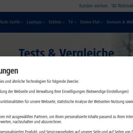
Kunden werben
1&1 Webmail
funk-Tarife
Laptops
Tablets
TV
Daten-Flat
Domain & Web
Tests & Vergleiche
lungen
es und ähnliche Technologien für folgende Zwecke:
lung der Webseite und Verwaltung Ihrer Einwilligungen (Notwendige Einstellungen)
unktionalitäten für unsere Webseite, statistische Analyse der Webseiten-Nutzung sowie
en mit ausgewählten Partnern, um Ihnen personalisierte Inhalte passend zu Ihren Int
erten, nachzuhalten und abzurechnen.
ersonalisierten Produkt- und Serviceangeboten auf unserer Seite und auf Seiten von Dr