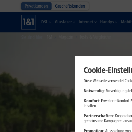
Privatkunden
Geschäftskunden
DSL
Glasfaser
Internet
Handys
Mobil
1&1
Magazin
Tests & Vergleiche
Sie sind hier
Cookie-Einstel
Diese Webseite verwendet Cooki
Notwendig:
Zurverfügungstel
Komfort:
Erweiterte Komfort-F
Inhalten
Partnerschaften:
Kooperation
gemeinsame Kampagnen auszuw
Promotion:
Ausspielung von p