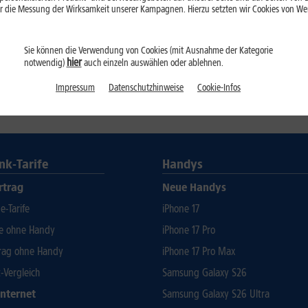
r die Messung der Wirksamkeit unserer Kampagnen. Hierzu setzten wir Cookies von Werb
Sie können die Verwendung von Cookies (mit Ausnahme der Kategorie
hier
notwendig)
auch einzeln auswählen oder ablehnen.
Impressum
Datenschutzhinweise
Cookie-Infos
nk-Tarife
Handys
rtrag
Neue Handys
-Tarife
iPhone 17
fe ohne Handy
iPhone 17 Pro
rag ohne Handy
iPhone 17 Pro Max
t-Vergleich
Samsung Galaxy S26
Internet
Samsung Galaxy S26 Ultra