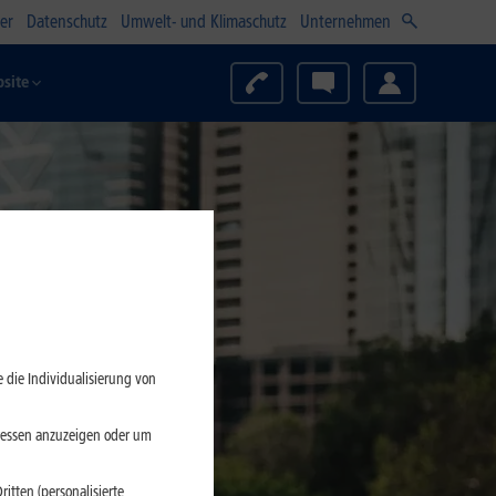
er
Datenschutz
Umwelt- und Klimaschutz
Unternehmen
site
 die Individualisierung von
eressen anzuzeigen oder um
itten (personalisierte