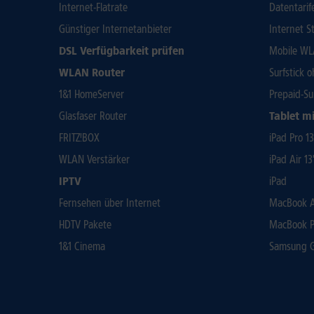
Internet-Flatrate
Datentarif
Günstiger Internetanbieter
Internet St
DSL Verfügbarkeit prüfen
Mobile WL
WLAN Router
Surfstick 
1&1 HomeServer
Prepaid-Su
Glasfaser Router
Tablet mi
FRITZ!BOX
iPad Pro 1
WLAN Verstärker
iPad Air 13
IPTV
iPad
Fernsehen über Internet
MacBook Ai
HDTV Pakete
MacBook P
1&1 Cinema
Samsung Ga