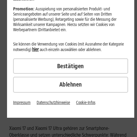
Mehr erfahren
Promotion:
Ausspielung von personalisierten Produkt- und
Serviceangeboten auf unserer Seite und auf Seiten von Dritten
(personalisierte Werbung), Retargeting sowie für die Messung der
Wirksamkeit unserer Kampagnen. Hierzu setzten wir Cookies von
Werbepartnern (Drittanbieter) ein.
Sie können die Verwendung von Cookies (mit Ausnahme der Kategorie
hier
notwendig)
auch einzeln auswählen oder ablehnen.
Bestätigen
Ablehnen
Tests & Vergleiche
Xiaomi 17 vs. Xiaomi 17 Ultra: Für
Impressum
Datenschutzhinweise
Cookie-Infos
wen lohnt sich das Ultra-Modell?
Xiaomi 17 und Xiaomi 17 Ultra gehören zur Smartphone-
Oberklasse und setzen unterschiedliche Schwerpunkte: Während