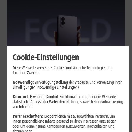
Cookie-Einstellungen
Tests & Vergleiche
Diese Webseite verwendet Cookies und ähnliche Technologien für
folgende Zwecke:
Galaxy Z Fold7 oder Fold8: Was
sich beim neuen Foldable geändert
Notwendig:
Zurverfügungstellung der Webseite und Verwaltung Ihrer
Einwilligungen (Notwendige Einstellungen)
hat
Komfort:
Erweiterte Komfort-Funktionalitäten für unsere Webseite,
statistische Analyse der Webseiten-Nutzung sowie die Individualisierung
von Inhalten
Kompakteres Format, neuer Chip, größerer Akku: Das Galaxy Z
Fold8 setzt andere Schwerpunkte als sein Vorgänger. Wir
Partnerschaften:
Kooperationen mit ausgewählten Partnern, um
zeigen, was Samsung verändert hat, welche Neuerungen im
Ihnen personalisierte Inhalte passend zu Ihren Interessen anzuzeigen
oder um gemeinsame Kampagnen auszuwerten, nachzuhalten und
Alltag zählen und wo das Fold7 Vorteile behält.
abzurechnen.