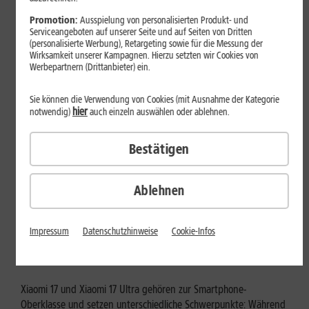
Mehr erfahren
Promotion:
Ausspielung von personalisierten Produkt- und
Serviceangeboten auf unserer Seite und auf Seiten von Dritten
(personalisierte Werbung), Retargeting sowie für die Messung der
Wirksamkeit unserer Kampagnen. Hierzu setzten wir Cookies von
Werbepartnern (Drittanbieter) ein.
Sie können die Verwendung von Cookies (mit Ausnahme der Kategorie
hier
notwendig)
auch einzeln auswählen oder ablehnen.
Bestätigen
Ablehnen
Tests & Vergleiche
Xiaomi 17 vs. Xiaomi 17 Ultra: Für
Impressum
Datenschutzhinweise
Cookie-Infos
wen lohnt sich das Ultra-Modell?
Xiaomi 17 und Xiaomi 17 Ultra gehören zur Smartphone-
Oberklasse und setzen unterschiedliche Schwerpunkte: Während