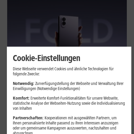
Cookie-Einstellungen
Tests & Vergleiche
Diese Webseite verwendet Cookies und ähnliche Technologien für
folgende Zwecke:
Galaxy Z Fold7 oder Fold8: Was
sich beim neuen Foldable geändert
Notwendig:
Zurverfügungstellung der Webseite und Verwaltung Ihrer
Einwilligungen (Notwendige Einstellungen)
hat
Komfort:
Erweiterte Komfort-Funktionalitäten für unsere Webseite,
statistische Analyse der Webseiten-Nutzung sowie die Individualisierung
von Inhalten
Kompakteres Format, neuer Chip, größerer Akku: Das Galaxy Z
Fold8 setzt andere Schwerpunkte als sein Vorgänger. Wir
Partnerschaften:
Kooperationen mit ausgewählten Partnern, um
zeigen, was Samsung verändert hat, welche Neuerungen im
Ihnen personalisierte Inhalte passend zu Ihren Interessen anzuzeigen
oder um gemeinsame Kampagnen auszuwerten, nachzuhalten und
Alltag zählen und wo das Fold7 Vorteile behält.
abzurechnen.