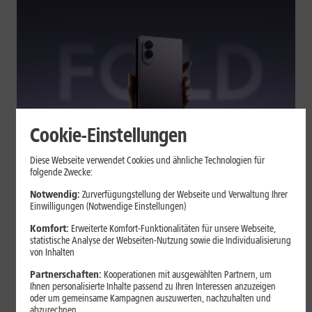
Cookie-Einstellungen
Tests & Vergleiche
Diese Webseite verwendet Cookies und ähnliche Technologien für
folgende Zwecke:
Galaxy Z Fold7 oder Fold8: Was
sich beim neuen Foldable geändert
Notwendig:
Zurverfügungstellung der Webseite und Verwaltung Ihrer
Einwilligungen (Notwendige Einstellungen)
hat
Komfort:
Erweiterte Komfort-Funktionalitäten für unsere Webseite,
statistische Analyse der Webseiten-Nutzung sowie die Individualisierung
von Inhalten
Kompakteres Format, neuer Chip, größerer Akku: Das Galaxy Z
Fold8 setzt andere Schwerpunkte als sein Vorgänger. Wir
Partnerschaften:
Kooperationen mit ausgewählten Partnern, um
zeigen, was Samsung verändert hat, welche Neuerungen im
Ihnen personalisierte Inhalte passend zu Ihren Interessen anzuzeigen
oder um gemeinsame Kampagnen auszuwerten, nachzuhalten und
Alltag zählen und wo das Fold7 Vorteile behält.
abzurechnen.