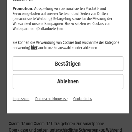
Mehr erfahren
Promotion:
Ausspielung von personalisierten Produkt- und
Serviceangeboten auf unserer Seite und auf Seiten von Dritten
(personalisierte Werbung), Retargeting sowie für die Messung der
Wirksamkeit unserer Kampagnen. Hierzu setzten wir Cookies von
Werbepartnern (Drittanbieter) ein.
Sie können die Verwendung von Cookies (mit Ausnahme der Kategorie
hier
notwendig)
auch einzeln auswählen oder ablehnen.
Bestätigen
Ablehnen
Tests & Vergleiche
Xiaomi 17 vs. Xiaomi 17 Ultra: Für
Impressum
Datenschutzhinweise
Cookie-Infos
wen lohnt sich das Ultra-Modell?
Xiaomi 17 und Xiaomi 17 Ultra gehören zur Smartphone-
Oberklasse und setzen unterschiedliche Schwerpunkte: Während