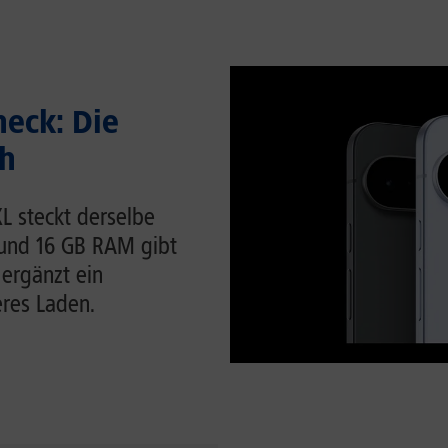
heck: Die
ch
 XL steckt derselbe
 und 16 GB RAM gibt
 ergänzt ein
eres Laden.