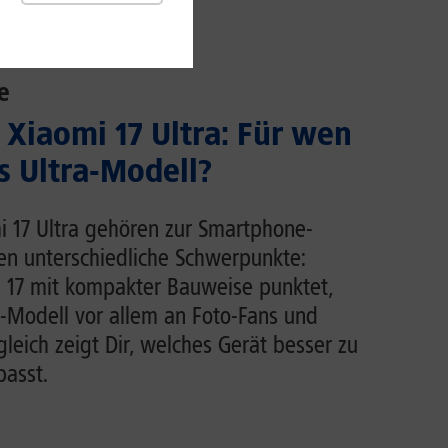
e
 Xiaomi 17 Ultra: Für wen
s Ultra-Modell?
i 17 Ultra gehören zur Smartphone-
en unterschiedliche Schwerpunkte:
 17 mit kompakter Bauweise punktet,
ra-Modell vor allem an Foto-Fans und
leich zeigt Dir, welches Gerät besser zu
asst.