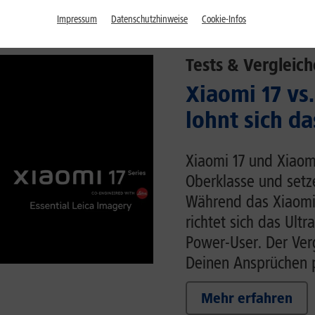
Impressum
Datenschutzhinweise
Cookie-Infos
Tests & Vergleich
Xiaomi 17 vs.
lohnt sich da
Xiaomi 17 und Xiaom
Oberklasse und setz
Während das Xiaomi
richtet sich das Ult
Power-User. Der Verg
Deinen Ansprüchen p
Mehr erfahren