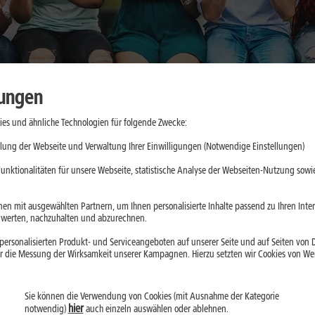
lungen
es und ähnliche Technologien für folgende Zwecke:
: Was sich
lung der Webseite und Verwaltung Ihrer Einwilligungen (Notwendige Einstellungen)
dert hat
unktionalitäten für unsere Webseite, statistische Analyse der Webseiten-Nutzung sowie
er Akku: Das Galaxy
en mit ausgewählten Partnern, um Ihnen personalisierte Inhalte passend zu Ihren Int
erten, nachzuhalten und abzurechnen.
ein Vorgänger. Wir
ersonalisierten Produkt- und Serviceangeboten auf unserer Seite und auf Seiten von Dr
lche Neuerungen im
r die Messung der Wirksamkeit unserer Kampagnen. Hierzu setzten wir Cookies von Werb
ehält.
Sie können die Verwendung von Cookies (mit Ausnahme der Kategorie
hier
notwendig)
auch einzeln auswählen oder ablehnen.