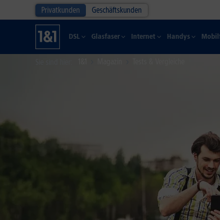
Privatkunden
Geschäftskunden
DSL
Glasfaser
Internet
Handys
Mobil
1&1
Magazin
Tests & Vergleiche
Sie sind hier