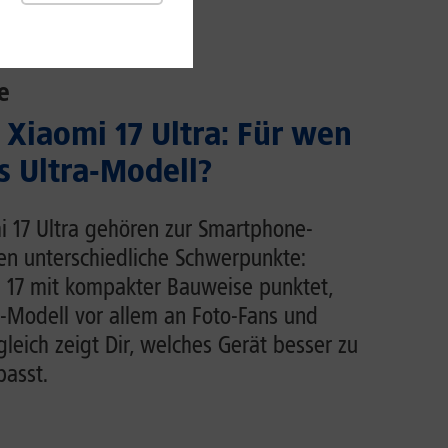
e
 Xiaomi 17 Ultra: Für wen
s Ultra-Modell?
i 17 Ultra gehören zur Smartphone-
en unterschiedliche Schwerpunkte:
 17 mit kompakter Bauweise punktet,
ra-Modell vor allem an Foto-Fans und
leich zeigt Dir, welches Gerät besser zu
asst.