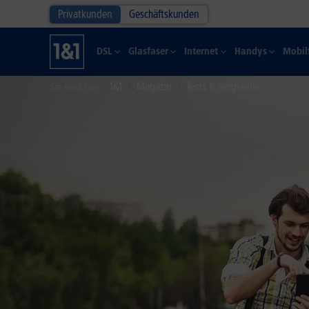
Privatkunden
Geschäftskunden
DSL
Glasfaser
Internet
Handys
Mobil
1&1
Magazin
Tests & Vergleiche
Sie sind hier