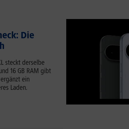
heck: Die
ch
 XL steckt derselbe
 und 16 GB RAM gibt
 ergänzt ein
eres Laden.