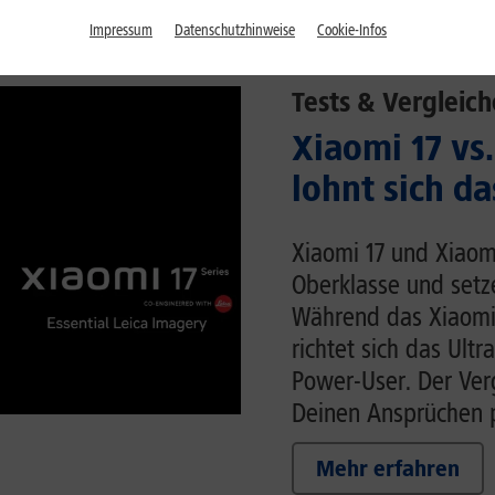
Impressum
Datenschutzhinweise
Cookie-Infos
Tests & Vergleich
Xiaomi 17 vs.
lohnt sich da
Xiaomi 17 und Xiaom
Oberklasse und setz
Während das Xiaomi
richtet sich das Ult
Power-User. Der Verg
Deinen Ansprüchen p
Mehr erfahren