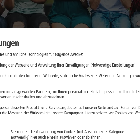
lungen
es und ähnliche Technologien für folgende Zwecke:
: Was sich
lung der Webseite und Verwaltung Ihrer Einwilligungen (Notwendige Einstellungen)
dert hat
unktionalitäten für unsere Webseite, statistische Analyse der Webseiten-Nutzung sowie
er Akku: Das Galaxy
en mit ausgewählten Partnern, um Ihnen personalisierte Inhalte passend zu Ihren Int
erten, nachzuhalten und abzurechnen.
ein Vorgänger. Wir
ersonalisierten Produkt- und Serviceangeboten auf unserer Seite und auf Seiten von Dr
lche Neuerungen im
r die Messung der Wirksamkeit unserer Kampagnen. Hierzu setzten wir Cookies von Werb
ehält.
Sie können die Verwendung von Cookies (mit Ausnahme der Kategorie
hier
notwendig)
auch einzeln auswählen oder ablehnen.