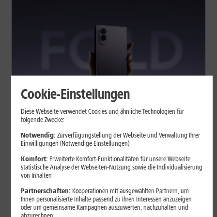
Cookie-Einstellungen
Tests & Vergleiche
Diese Webseite verwendet Cookies und ähnliche Technologien für
folgende Zwecke:
Galaxy Z Fold7 oder Fold8: Was
sich beim neuen Foldable geändert
Notwendig:
Zurverfügungstellung der Webseite und Verwaltung Ihrer
Einwilligungen (Notwendige Einstellungen)
hat
Komfort:
Erweiterte Komfort-Funktionalitäten für unsere Webseite,
statistische Analyse der Webseiten-Nutzung sowie die Individualisierung
von Inhalten
Kompakteres Format, neuer Chip, größerer Akku: Das Galaxy Z
Fold8 setzt andere Schwerpunkte als sein Vorgänger. Wir
Partnerschaften:
Kooperationen mit ausgewählten Partnern, um
zeigen, was Samsung verändert hat, welche Neuerungen im
Ihnen personalisierte Inhalte passend zu Ihren Interessen anzuzeigen
oder um gemeinsame Kampagnen auszuwerten, nachzuhalten und
Alltag zählen und wo das Fold7 Vorteile behält.
abzurechnen.