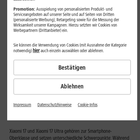
Mehr erfahren
Promotion:
Ausspielung von personalisierten Produkt- und
Serviceangeboten auf unserer Seite und auf Seiten von Dritten
(personalisierte Werbung), Retargeting sowie für die Messung der
Wirksamkeit unserer Kampagnen. Hierzu setzten wir Cookies von
Werbepartnern (Drittanbieter) ein.
Sie können die Verwendung von Cookies (mit Ausnahme der Kategorie
hier
notwendig)
auch einzeln auswählen oder ablehnen.
Bestätigen
Ablehnen
Tests & Vergleiche
Xiaomi 17 vs. Xiaomi 17 Ultra: Für
Impressum
Datenschutzhinweise
Cookie-Infos
wen lohnt sich das Ultra-Modell?
Xiaomi 17 und Xiaomi 17 Ultra gehören zur Smartphone-
Oberklasse und setzen unterschiedliche Schwerpunkte: Während