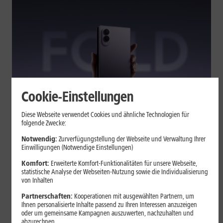
Cookie-Einstellungen
Tests & Vergleiche
Diese Webseite verwendet Cookies und ähnliche Technologien für
folgende Zwecke:
Galaxy Z Fold7 oder Fold8: Was
sich beim neuen Foldable geändert
Notwendig:
Zurverfügungstellung der Webseite und Verwaltung Ihrer
Einwilligungen (Notwendige Einstellungen)
hat
Komfort:
Erweiterte Komfort-Funktionalitäten für unsere Webseite,
statistische Analyse der Webseiten-Nutzung sowie die Individualisierung
von Inhalten
Kompakteres Format, neuer Chip, größerer Akku: Das Galaxy Z
Fold8 setzt andere Schwerpunkte als sein Vorgänger. Wir
Partnerschaften:
Kooperationen mit ausgewählten Partnern, um
zeigen, was Samsung verändert hat, welche Neuerungen im
Ihnen personalisierte Inhalte passend zu Ihren Interessen anzuzeigen
oder um gemeinsame Kampagnen auszuwerten, nachzuhalten und
Alltag zählen und wo das Fold7 Vorteile behält.
abzurechnen.