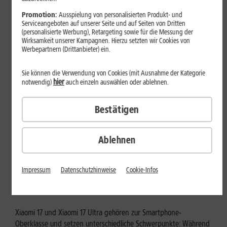
Mehr erfahren
Promotion:
Ausspielung von personalisierten Produkt- und
Serviceangeboten auf unserer Seite und auf Seiten von Dritten
(personalisierte Werbung), Retargeting sowie für die Messung der
Wirksamkeit unserer Kampagnen. Hierzu setzten wir Cookies von
Werbepartnern (Drittanbieter) ein.
Sie können die Verwendung von Cookies (mit Ausnahme der Kategorie
hier
notwendig)
auch einzeln auswählen oder ablehnen.
Bestätigen
Ablehnen
Tests & Vergleiche
Xiaomi 17 vs. Xiaomi 17 Ultra: Für
Impressum
Datenschutzhinweise
Cookie-Infos
wen lohnt sich das Ultra-Modell?
Xiaomi 17 und Xiaomi 17 Ultra gehören zur Smartphone-
Oberklasse und setzen unterschiedliche Schwerpunkte: Während