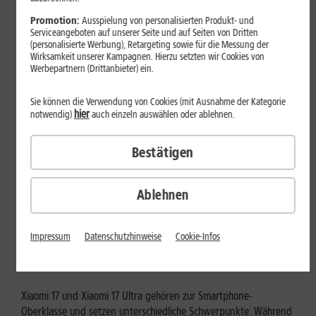
Mehr erfahren
Promotion:
Ausspielung von personalisierten Produkt- und
Serviceangeboten auf unserer Seite und auf Seiten von Dritten
(personalisierte Werbung), Retargeting sowie für die Messung der
Wirksamkeit unserer Kampagnen. Hierzu setzten wir Cookies von
Werbepartnern (Drittanbieter) ein.
Sie können die Verwendung von Cookies (mit Ausnahme der Kategorie
hier
notwendig)
auch einzeln auswählen oder ablehnen.
Bestätigen
Ablehnen
Tests & Vergleiche
Xiaomi 17 vs. Xiaomi 17 Ultra: Für
Impressum
Datenschutzhinweise
Cookie-Infos
wen lohnt sich das Ultra-Modell?
Xiaomi 17 und Xiaomi 17 Ultra gehören zur Smartphone-
Oberklasse und setzen unterschiedliche Schwerpunkte: Während