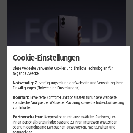
Cookie-Einstellungen
Tests & Vergleiche
Diese Webseite verwendet Cookies und ähnliche Technologien für
folgende Zwecke:
Galaxy Z Fold7 oder Fold8: Was
sich beim neuen Foldable geändert
Notwendig:
Zurverfügungstellung der Webseite und Verwaltung Ihrer
Einwilligungen (Notwendige Einstellungen)
hat
Komfort:
Erweiterte Komfort-Funktionalitäten für unsere Webseite,
statistische Analyse der Webseiten-Nutzung sowie die Individualisierung
von Inhalten
Kompakteres Format, neuer Chip, größerer Akku: Das Galaxy Z
Fold8 setzt andere Schwerpunkte als sein Vorgänger. Wir
Partnerschaften:
Kooperationen mit ausgewählten Partnern, um
zeigen, was Samsung verändert hat, welche Neuerungen im
Ihnen personalisierte Inhalte passend zu Ihren Interessen anzuzeigen
oder um gemeinsame Kampagnen auszuwerten, nachzuhalten und
Alltag zählen und wo das Fold7 Vorteile behält.
abzurechnen.