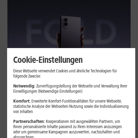
Cookie-Einstellungen
Tests & Vergleiche
Diese Webseite verwendet Cookies und ähnliche Technologien für
folgende Zwecke:
Galaxy Z Fold7 oder Fold8: Was
sich beim neuen Foldable geändert
Notwendig:
Zurverfügungstellung der Webseite und Verwaltung Ihrer
Einwilligungen (Notwendige Einstellungen)
hat
Komfort:
Erweiterte Komfort-Funktionalitäten für unsere Webseite,
statistische Analyse der Webseiten-Nutzung sowie die Individualisierung
von Inhalten
Kompakteres Format, neuer Chip, größerer Akku: Das Galaxy Z
Fold8 setzt andere Schwerpunkte als sein Vorgänger. Wir
Partnerschaften:
Kooperationen mit ausgewählten Partnern, um
zeigen, was Samsung verändert hat, welche Neuerungen im
Ihnen personalisierte Inhalte passend zu Ihren Interessen anzuzeigen
oder um gemeinsame Kampagnen auszuwerten, nachzuhalten und
Alltag zählen und wo das Fold7 Vorteile behält.
abzurechnen.