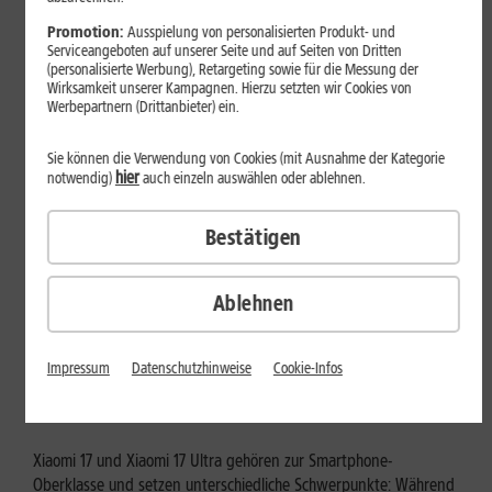
Mehr erfahren
Promotion:
Ausspielung von personalisierten Produkt- und
Serviceangeboten auf unserer Seite und auf Seiten von Dritten
(personalisierte Werbung), Retargeting sowie für die Messung der
Wirksamkeit unserer Kampagnen. Hierzu setzten wir Cookies von
Werbepartnern (Drittanbieter) ein.
Sie können die Verwendung von Cookies (mit Ausnahme der Kategorie
hier
notwendig)
auch einzeln auswählen oder ablehnen.
Bestätigen
Ablehnen
Tests & Vergleiche
Xiaomi 17 vs. Xiaomi 17 Ultra: Für
Impressum
Datenschutzhinweise
Cookie-Infos
wen lohnt sich das Ultra-Modell?
Xiaomi 17 und Xiaomi 17 Ultra gehören zur Smartphone-
Oberklasse und setzen unterschiedliche Schwerpunkte: Während