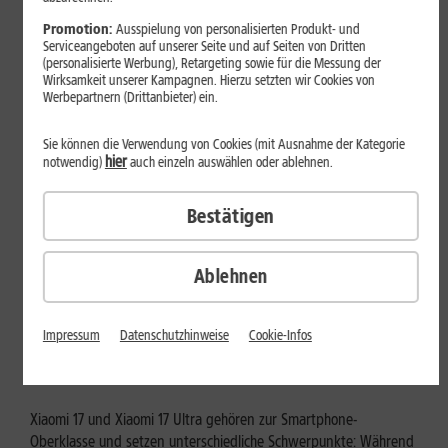
Mehr erfahren
Promotion:
Ausspielung von personalisierten Produkt- und
Serviceangeboten auf unserer Seite und auf Seiten von Dritten
(personalisierte Werbung), Retargeting sowie für die Messung der
Wirksamkeit unserer Kampagnen. Hierzu setzten wir Cookies von
Werbepartnern (Drittanbieter) ein.
Sie können die Verwendung von Cookies (mit Ausnahme der Kategorie
hier
notwendig)
auch einzeln auswählen oder ablehnen.
Bestätigen
Ablehnen
Tests & Vergleiche
Xiaomi 17 vs. Xiaomi 17 Ultra: Für
Impressum
Datenschutzhinweise
Cookie-Infos
wen lohnt sich das Ultra-Modell?
Xiaomi 17 und Xiaomi 17 Ultra gehören zur Smartphone-
Oberklasse und setzen unterschiedliche Schwerpunkte: Während