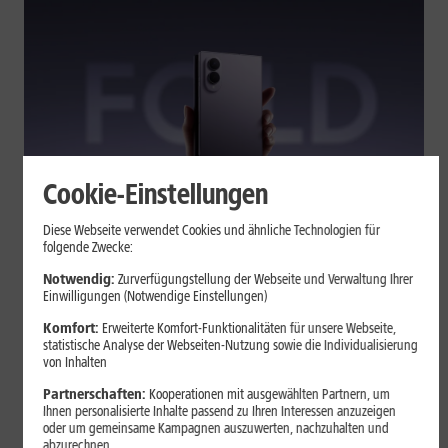
Cookie-Einstellungen
Tests & Vergleiche
Diese Webseite verwendet Cookies und ähnliche Technologien für
folgende Zwecke:
Galaxy Z Fold7 oder Fold8: Was
sich beim neuen Foldable geändert
Notwendig:
Zurverfügungstellung der Webseite und Verwaltung Ihrer
Einwilligungen (Notwendige Einstellungen)
hat
Komfort:
Erweiterte Komfort-Funktionalitäten für unsere Webseite,
statistische Analyse der Webseiten-Nutzung sowie die Individualisierung
von Inhalten
Kompakteres Format, neuer Chip, größerer Akku: Das Galaxy Z
Fold8 setzt andere Schwerpunkte als sein Vorgänger. Wir
Partnerschaften:
Kooperationen mit ausgewählten Partnern, um
zeigen, was Samsung verändert hat, welche Neuerungen im
Ihnen personalisierte Inhalte passend zu Ihren Interessen anzuzeigen
oder um gemeinsame Kampagnen auszuwerten, nachzuhalten und
Alltag zählen und wo das Fold7 Vorteile behält.
abzurechnen.