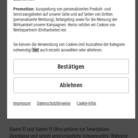
Mehr erfahren
Promotion:
Ausspielung von personalisierten Produkt- und
Serviceangeboten auf unserer Seite und auf Seiten von Dritten
(personalisierte Werbung), Retargeting sowie für die Messung der
Wirksamkeit unserer Kampagnen. Hierzu setzten wir Cookies von
Werbepartnern (Drittanbieter) ein.
Sie können die Verwendung von Cookies (mit Ausnahme der Kategorie
hier
notwendig)
auch einzeln auswählen oder ablehnen.
Bestätigen
Ablehnen
Tests & Vergleiche
Xiaomi 17 vs. Xiaomi 17 Ultra: Für
Impressum
Datenschutzhinweise
Cookie-Infos
wen lohnt sich das Ultra-Modell?
Xiaomi 17 und Xiaomi 17 Ultra gehören zur Smartphone-
Oberklasse und setzen unterschiedliche Schwerpunkte: Während