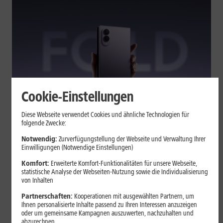
Cookie-Einstellungen
Tests & Vergleiche
Diese Webseite verwendet Cookies und ähnliche Technologien für
folgende Zwecke:
Galaxy Z Fold7 oder Fold8: Was
sich beim neuen Foldable geändert
Notwendig:
Zurverfügungstellung der Webseite und Verwaltung Ihrer
Einwilligungen (Notwendige Einstellungen)
hat
Komfort:
Erweiterte Komfort-Funktionalitäten für unsere Webseite,
statistische Analyse der Webseiten-Nutzung sowie die Individualisierung
von Inhalten
Kompakteres Format, neuer Chip, größerer Akku: Das Galaxy Z
Fold8 setzt andere Schwerpunkte als sein Vorgänger. Wir
Partnerschaften:
Kooperationen mit ausgewählten Partnern, um
zeigen, was Samsung verändert hat, welche Neuerungen im
Ihnen personalisierte Inhalte passend zu Ihren Interessen anzuzeigen
oder um gemeinsame Kampagnen auszuwerten, nachzuhalten und
Alltag zählen und wo das Fold7 Vorteile behält.
abzurechnen.