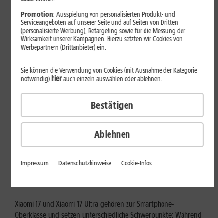
Mehr erfahren
Promotion:
Ausspielung von personalisierten Produkt- und
Serviceangeboten auf unserer Seite und auf Seiten von Dritten
(personalisierte Werbung), Retargeting sowie für die Messung der
Wirksamkeit unserer Kampagnen. Hierzu setzten wir Cookies von
Werbepartnern (Drittanbieter) ein.
Sie können die Verwendung von Cookies (mit Ausnahme der Kategorie
hier
notwendig)
auch einzeln auswählen oder ablehnen.
Bestätigen
Ablehnen
Tests & Vergleiche
Xiaomi 17 vs. Xiaomi 17 Ultra: Für
Impressum
Datenschutzhinweise
Cookie-Infos
wen lohnt sich das Ultra-Modell?
Xiaomi 17 und Xiaomi 17 Ultra gehören zur Smartphone-
Oberklasse und setzen unterschiedliche Schwerpunkte: Während