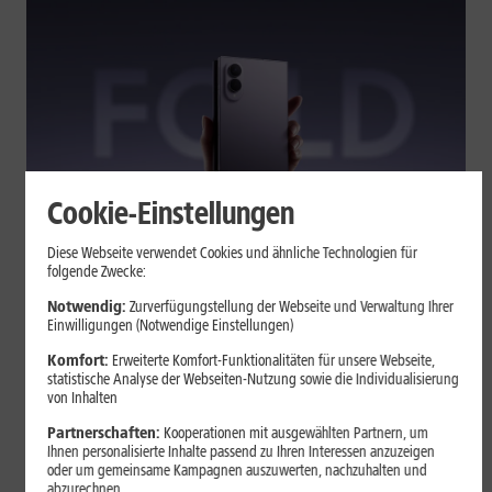
Cookie-Einstellungen
Tests & Vergleiche
Diese Webseite verwendet Cookies und ähnliche Technologien für
folgende Zwecke:
Galaxy Z Fold7 oder Fold8: Was
sich beim neuen Foldable geändert
Notwendig:
Zurverfügungstellung der Webseite und Verwaltung Ihrer
Einwilligungen (Notwendige Einstellungen)
hat
Komfort:
Erweiterte Komfort-Funktionalitäten für unsere Webseite,
statistische Analyse der Webseiten-Nutzung sowie die Individualisierung
von Inhalten
Kompakteres Format, neuer Chip, größerer Akku: Das Galaxy Z
Fold8 setzt andere Schwerpunkte als sein Vorgänger. Wir
Partnerschaften:
Kooperationen mit ausgewählten Partnern, um
zeigen, was Samsung verändert hat, welche Neuerungen im
Ihnen personalisierte Inhalte passend zu Ihren Interessen anzuzeigen
oder um gemeinsame Kampagnen auszuwerten, nachzuhalten und
Alltag zählen und wo das Fold7 Vorteile behält.
abzurechnen.