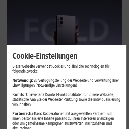
Cookie-Einstellungen
Tests & Vergleiche
Diese Webseite verwendet Cookies und ähnliche Technologien für
folgende Zwecke:
Galaxy Z Fold7 oder Fold8: Was
sich beim neuen Foldable geändert
Notwendig:
Zurverfügungstellung der Webseite und Verwaltung Ihrer
Einwilligungen (Notwendige Einstellungen)
hat
Komfort:
Erweiterte Komfort-Funktionalitäten für unsere Webseite,
statistische Analyse der Webseiten-Nutzung sowie die Individualisierung
von Inhalten
Kompakteres Format, neuer Chip, größerer Akku: Das Galaxy Z
Fold8 setzt andere Schwerpunkte als sein Vorgänger. Wir
Partnerschaften:
Kooperationen mit ausgewählten Partnern, um
zeigen, was Samsung verändert hat, welche Neuerungen im
Ihnen personalisierte Inhalte passend zu Ihren Interessen anzuzeigen
oder um gemeinsame Kampagnen auszuwerten, nachzuhalten und
Alltag zählen und wo das Fold7 Vorteile behält.
abzurechnen.