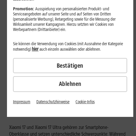
Mehr erfahren
Promotion:
Ausspielung von personalisierten Produkt- und
Serviceangeboten auf unserer Seite und auf Seiten von Dritten
(personalisierte Werbung), Retargeting sowie für die Messung der
Wirksamkeit unserer Kampagnen. Hierzu setzten wir Cookies von
Werbepartnern (Drittanbieter) ein.
Sie können die Verwendung von Cookies (mit Ausnahme der Kategorie
hier
notwendig)
auch einzeln auswählen oder ablehnen.
Bestätigen
Ablehnen
Tests & Vergleiche
Xiaomi 17 vs. Xiaomi 17 Ultra: Für
Impressum
Datenschutzhinweise
Cookie-Infos
wen lohnt sich das Ultra-Modell?
Xiaomi 17 und Xiaomi 17 Ultra gehören zur Smartphone-
Oberklasse und setzen unterschiedliche Schwerpunkte: Während