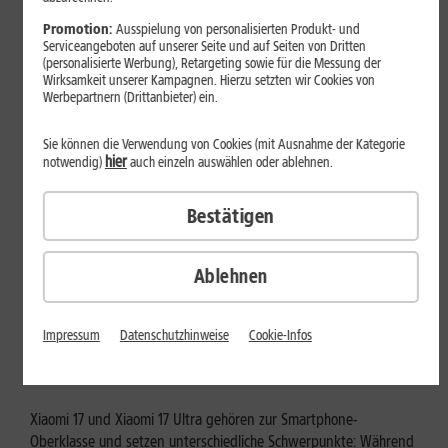
Mehr erfahren
Promotion:
Ausspielung von personalisierten Produkt- und
Serviceangeboten auf unserer Seite und auf Seiten von Dritten
(personalisierte Werbung), Retargeting sowie für die Messung der
Wirksamkeit unserer Kampagnen. Hierzu setzten wir Cookies von
Werbepartnern (Drittanbieter) ein.
Sie können die Verwendung von Cookies (mit Ausnahme der Kategorie
hier
notwendig)
auch einzeln auswählen oder ablehnen.
Bestätigen
Ablehnen
Tests & Vergleiche
Xiaomi 17 vs. Xiaomi 17 Ultra: Für
Impressum
Datenschutzhinweise
Cookie-Infos
wen lohnt sich das Ultra-Modell?
Xiaomi 17 und Xiaomi 17 Ultra gehören zur Smartphone-
Oberklasse und setzen unterschiedliche Schwerpunkte: Während