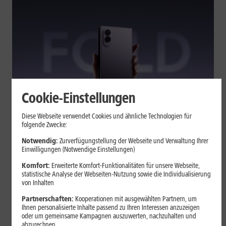
Cookie-Einstellungen
Tests & Vergleiche
Diese Webseite verwendet Cookies und ähnliche Technologien für
folgende Zwecke:
Galaxy Z Fold7 oder Fold8: Was
sich beim neuen Foldable geändert
Notwendig:
Zurverfügungstellung der Webseite und Verwaltung Ihrer
Einwilligungen (Notwendige Einstellungen)
hat
Komfort:
Erweiterte Komfort-Funktionalitäten für unsere Webseite,
statistische Analyse der Webseiten-Nutzung sowie die Individualisierung
von Inhalten
Kompakteres Format, neuer Chip, größerer Akku: Das Galaxy Z
Fold8 setzt andere Schwerpunkte als sein Vorgänger. Wir
Partnerschaften:
Kooperationen mit ausgewählten Partnern, um
zeigen, was Samsung verändert hat, welche Neuerungen im
Ihnen personalisierte Inhalte passend zu Ihren Interessen anzuzeigen
oder um gemeinsame Kampagnen auszuwerten, nachzuhalten und
Alltag zählen und wo das Fold7 Vorteile behält.
abzurechnen.