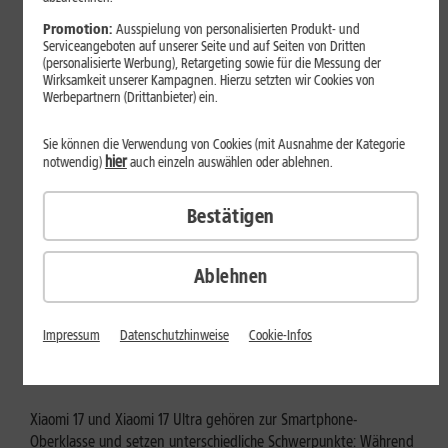
Mehr erfahren
Promotion:
Ausspielung von personalisierten Produkt- und
Serviceangeboten auf unserer Seite und auf Seiten von Dritten
(personalisierte Werbung), Retargeting sowie für die Messung der
Wirksamkeit unserer Kampagnen. Hierzu setzten wir Cookies von
Werbepartnern (Drittanbieter) ein.
Sie können die Verwendung von Cookies (mit Ausnahme der Kategorie
hier
notwendig)
auch einzeln auswählen oder ablehnen.
Bestätigen
Ablehnen
Tests & Vergleiche
Xiaomi 17 vs. Xiaomi 17 Ultra: Für
Impressum
Datenschutzhinweise
Cookie-Infos
wen lohnt sich das Ultra-Modell?
Xiaomi 17 und Xiaomi 17 Ultra gehören zur Smartphone-
Oberklasse und setzen unterschiedliche Schwerpunkte: Während