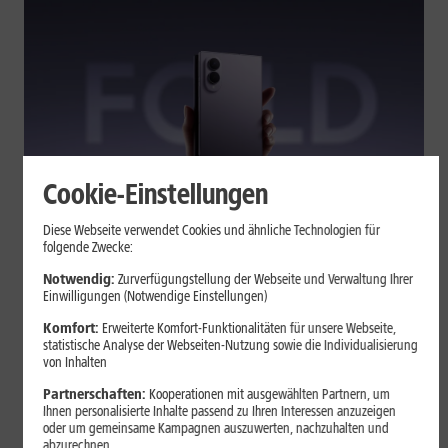
Cookie-Einstellungen
Tests & Vergleiche
Diese Webseite verwendet Cookies und ähnliche Technologien für
folgende Zwecke:
Galaxy Z Fold7 oder Fold8: Was
sich beim neuen Foldable geändert
Notwendig:
Zurverfügungstellung der Webseite und Verwaltung Ihrer
Einwilligungen (Notwendige Einstellungen)
hat
Komfort:
Erweiterte Komfort-Funktionalitäten für unsere Webseite,
statistische Analyse der Webseiten-Nutzung sowie die Individualisierung
von Inhalten
Kompakteres Format, neuer Chip, größerer Akku: Das Galaxy Z
Fold8 setzt andere Schwerpunkte als sein Vorgänger. Wir
Partnerschaften:
Kooperationen mit ausgewählten Partnern, um
zeigen, was Samsung verändert hat, welche Neuerungen im
Ihnen personalisierte Inhalte passend zu Ihren Interessen anzuzeigen
oder um gemeinsame Kampagnen auszuwerten, nachzuhalten und
Alltag zählen und wo das Fold7 Vorteile behält.
abzurechnen.