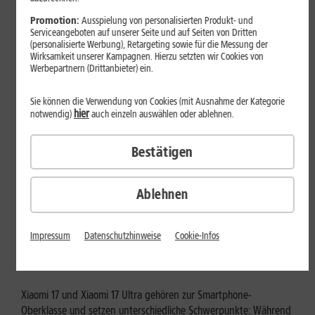
Mehr erfahren
Promotion:
Ausspielung von personalisierten Produkt- und
Serviceangeboten auf unserer Seite und auf Seiten von Dritten
(personalisierte Werbung), Retargeting sowie für die Messung der
Wirksamkeit unserer Kampagnen. Hierzu setzten wir Cookies von
Werbepartnern (Drittanbieter) ein.
Sie können die Verwendung von Cookies (mit Ausnahme der Kategorie
hier
notwendig)
auch einzeln auswählen oder ablehnen.
Bestätigen
Ablehnen
Tests & Vergleiche
Xiaomi 17 vs. Xiaomi 17 Ultra: Für
Impressum
Datenschutzhinweise
Cookie-Infos
wen lohnt sich das Ultra-Modell?
Xiaomi 17 und Xiaomi 17 Ultra gehören zur Smartphone-
Oberklasse und setzen unterschiedliche Schwerpunkte: Während