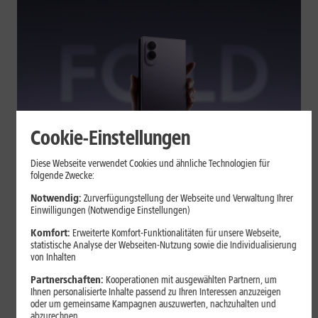
Cookie-Einstellungen
Tests & Vergleiche
Diese Webseite verwendet Cookies und ähnliche Technologien für
folgende Zwecke:
Galaxy Z Fold7 oder Fold8: Was
sich beim neuen Foldable geändert
Notwendig:
Zurverfügungstellung der Webseite und Verwaltung Ihrer
Einwilligungen (Notwendige Einstellungen)
hat
Komfort:
Erweiterte Komfort-Funktionalitäten für unsere Webseite,
statistische Analyse der Webseiten-Nutzung sowie die Individualisierung
von Inhalten
Kompakteres Format, neuer Chip, größerer Akku: Das Galaxy Z
Fold8 setzt andere Schwerpunkte als sein Vorgänger. Wir
Partnerschaften:
Kooperationen mit ausgewählten Partnern, um
zeigen, was Samsung verändert hat, welche Neuerungen im
Ihnen personalisierte Inhalte passend zu Ihren Interessen anzuzeigen
oder um gemeinsame Kampagnen auszuwerten, nachzuhalten und
Alltag zählen und wo das Fold7 Vorteile behält.
abzurechnen.