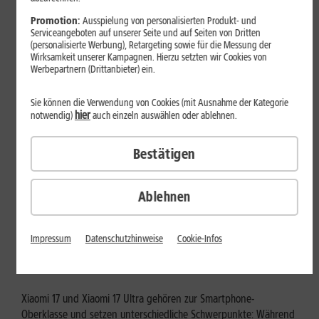
Mehr erfahren
Promotion:
Ausspielung von personalisierten Produkt- und
Serviceangeboten auf unserer Seite und auf Seiten von Dritten
(personalisierte Werbung), Retargeting sowie für die Messung der
Wirksamkeit unserer Kampagnen. Hierzu setzten wir Cookies von
Werbepartnern (Drittanbieter) ein.
Sie können die Verwendung von Cookies (mit Ausnahme der Kategorie
hier
notwendig)
auch einzeln auswählen oder ablehnen.
Bestätigen
Ablehnen
Tests & Vergleiche
Xiaomi 17 vs. Xiaomi 17 Ultra: Für
Impressum
Datenschutzhinweise
Cookie-Infos
wen lohnt sich das Ultra-Modell?
Xiaomi 17 und Xiaomi 17 Ultra gehören zur Smartphone-
Oberklasse und setzen unterschiedliche Schwerpunkte: Während