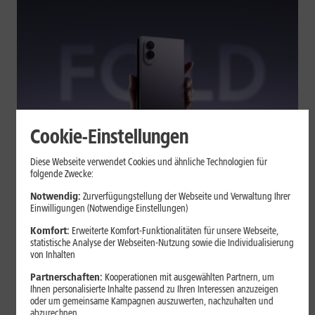
Cookie-Einstellungen
Tests & Vergleiche
Diese Webseite verwendet Cookies und ähnliche Technologien für
folgende Zwecke:
Galaxy Z Fold7 oder Fold8: Was
sich beim neuen Foldable geändert
Notwendig:
Zurverfügungstellung der Webseite und Verwaltung Ihrer
Einwilligungen (Notwendige Einstellungen)
hat
Komfort:
Erweiterte Komfort-Funktionalitäten für unsere Webseite,
statistische Analyse der Webseiten-Nutzung sowie die Individualisierung
von Inhalten
Kompakteres Format, neuer Chip, größerer Akku: Das Galaxy Z
Fold8 setzt andere Schwerpunkte als sein Vorgänger. Wir
Partnerschaften:
Kooperationen mit ausgewählten Partnern, um
zeigen, was Samsung verändert hat, welche Neuerungen im
Ihnen personalisierte Inhalte passend zu Ihren Interessen anzuzeigen
oder um gemeinsame Kampagnen auszuwerten, nachzuhalten und
Alltag zählen und wo das Fold7 Vorteile behält.
abzurechnen.