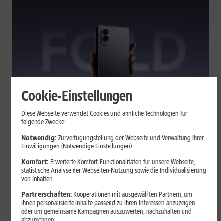
Cookie-Einstellungen
Tests & Vergleiche
Diese Webseite verwendet Cookies und ähnliche Technologien für
folgende Zwecke:
Galaxy Z Fold7 oder Fold8: Was
sich beim neuen Foldable geändert
Notwendig:
Zurverfügungstellung der Webseite und Verwaltung Ihrer
Einwilligungen (Notwendige Einstellungen)
hat
Komfort:
Erweiterte Komfort-Funktionalitäten für unsere Webseite,
statistische Analyse der Webseiten-Nutzung sowie die Individualisierung
von Inhalten
Kompakteres Format, neuer Chip, größerer Akku: Das Galaxy Z
Fold8 setzt andere Schwerpunkte als sein Vorgänger. Wir
Partnerschaften:
Kooperationen mit ausgewählten Partnern, um
zeigen, was Samsung verändert hat, welche Neuerungen im
Ihnen personalisierte Inhalte passend zu Ihren Interessen anzuzeigen
oder um gemeinsame Kampagnen auszuwerten, nachzuhalten und
Alltag zählen und wo das Fold7 Vorteile behält.
abzurechnen.