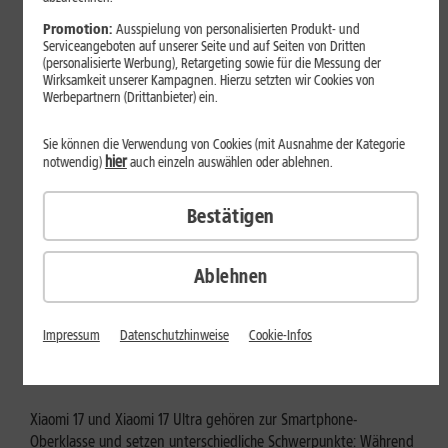
Mehr erfahren
Promotion:
Ausspielung von personalisierten Produkt- und
Serviceangeboten auf unserer Seite und auf Seiten von Dritten
(personalisierte Werbung), Retargeting sowie für die Messung der
Wirksamkeit unserer Kampagnen. Hierzu setzten wir Cookies von
Werbepartnern (Drittanbieter) ein.
Sie können die Verwendung von Cookies (mit Ausnahme der Kategorie
hier
notwendig)
auch einzeln auswählen oder ablehnen.
Bestätigen
Ablehnen
Tests & Vergleiche
Xiaomi 17 vs. Xiaomi 17 Ultra: Für
Impressum
Datenschutzhinweise
Cookie-Infos
wen lohnt sich das Ultra-Modell?
Xiaomi 17 und Xiaomi 17 Ultra gehören zur Smartphone-
Oberklasse und setzen unterschiedliche Schwerpunkte: Während