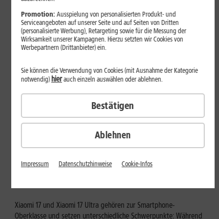
Mehr erfahren
Promotion:
Ausspielung von personalisierten Produkt- und
Serviceangeboten auf unserer Seite und auf Seiten von Dritten
(personalisierte Werbung), Retargeting sowie für die Messung der
Wirksamkeit unserer Kampagnen. Hierzu setzten wir Cookies von
Werbepartnern (Drittanbieter) ein.
Sie können die Verwendung von Cookies (mit Ausnahme der Kategorie
hier
notwendig)
auch einzeln auswählen oder ablehnen.
Bestätigen
Ablehnen
Tests & Vergleiche
Xiaomi 17 vs. Xiaomi 17 Ultra: Für
Impressum
Datenschutzhinweise
Cookie-Infos
wen lohnt sich das Ultra-Modell?
Xiaomi 17 und Xiaomi 17 Ultra gehören zur Smartphone-
Oberklasse und setzen unterschiedliche Schwerpunkte: Während