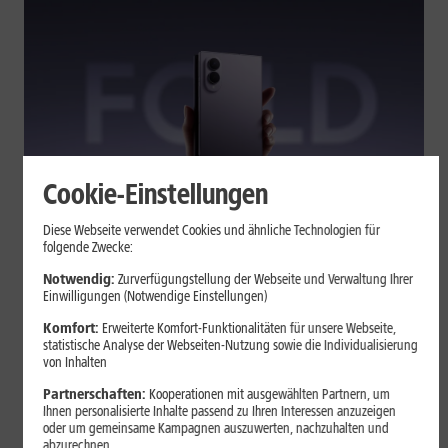
Cookie-Einstellungen
Tests & Vergleiche
Diese Webseite verwendet Cookies und ähnliche Technologien für
folgende Zwecke:
Galaxy Z Fold7 oder Fold8: Was
sich beim neuen Foldable geändert
Notwendig:
Zurverfügungstellung der Webseite und Verwaltung Ihrer
Einwilligungen (Notwendige Einstellungen)
hat
Komfort:
Erweiterte Komfort-Funktionalitäten für unsere Webseite,
statistische Analyse der Webseiten-Nutzung sowie die Individualisierung
von Inhalten
Kompakteres Format, neuer Chip, größerer Akku: Das Galaxy Z
Fold8 setzt andere Schwerpunkte als sein Vorgänger. Wir
Partnerschaften:
Kooperationen mit ausgewählten Partnern, um
zeigen, was Samsung verändert hat, welche Neuerungen im
Ihnen personalisierte Inhalte passend zu Ihren Interessen anzuzeigen
oder um gemeinsame Kampagnen auszuwerten, nachzuhalten und
Alltag zählen und wo das Fold7 Vorteile behält.
abzurechnen.