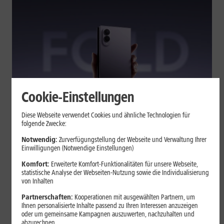
Cookie-Einstellungen
Tests & Vergleiche
Diese Webseite verwendet Cookies und ähnliche Technologien für
folgende Zwecke:
Galaxy Z Fold7 oder Fold8: Was
sich beim neuen Foldable geändert
Notwendig:
Zurverfügungstellung der Webseite und Verwaltung Ihrer
Einwilligungen (Notwendige Einstellungen)
hat
Komfort:
Erweiterte Komfort-Funktionalitäten für unsere Webseite,
statistische Analyse der Webseiten-Nutzung sowie die Individualisierung
von Inhalten
Kompakteres Format, neuer Chip, größerer Akku: Das Galaxy Z
Fold8 setzt andere Schwerpunkte als sein Vorgänger. Wir
Partnerschaften:
Kooperationen mit ausgewählten Partnern, um
zeigen, was Samsung verändert hat, welche Neuerungen im
Ihnen personalisierte Inhalte passend zu Ihren Interessen anzuzeigen
oder um gemeinsame Kampagnen auszuwerten, nachzuhalten und
Alltag zählen und wo das Fold7 Vorteile behält.
abzurechnen.