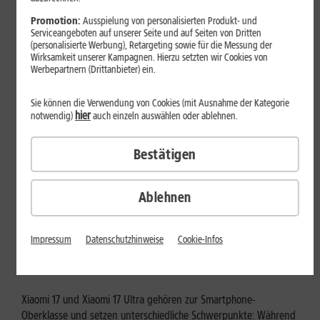
Mehr erfahren
Promotion:
Ausspielung von personalisierten Produkt- und
Serviceangeboten auf unserer Seite und auf Seiten von Dritten
(personalisierte Werbung), Retargeting sowie für die Messung der
Wirksamkeit unserer Kampagnen. Hierzu setzten wir Cookies von
Werbepartnern (Drittanbieter) ein.
Sie können die Verwendung von Cookies (mit Ausnahme der Kategorie
hier
notwendig)
auch einzeln auswählen oder ablehnen.
Bestätigen
Ablehnen
Tests & Vergleiche
Xiaomi 17 vs. Xiaomi 17 Ultra: Für
Impressum
Datenschutzhinweise
Cookie-Infos
wen lohnt sich das Ultra-Modell?
Xiaomi 17 und Xiaomi 17 Ultra gehören zur Smartphone-
Oberklasse und setzen unterschiedliche Schwerpunkte: Während