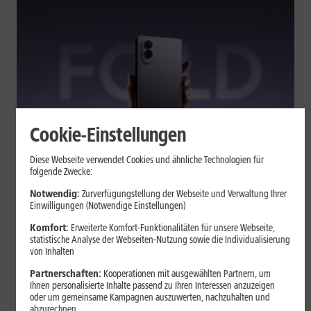
Cookie-Einstellungen
Tests & Vergleiche
Diese Webseite verwendet Cookies und ähnliche Technologien für
folgende Zwecke:
Galaxy Z Fold7 oder Fold8: Was
sich beim neuen Foldable geändert
Notwendig:
Zurverfügungstellung der Webseite und Verwaltung Ihrer
Einwilligungen (Notwendige Einstellungen)
hat
Komfort:
Erweiterte Komfort-Funktionalitäten für unsere Webseite,
statistische Analyse der Webseiten-Nutzung sowie die Individualisierung
von Inhalten
Kompakteres Format, neuer Chip, größerer Akku: Das Galaxy Z
Fold8 setzt andere Schwerpunkte als sein Vorgänger. Wir
Partnerschaften:
Kooperationen mit ausgewählten Partnern, um
zeigen, was Samsung verändert hat, welche Neuerungen im
Ihnen personalisierte Inhalte passend zu Ihren Interessen anzuzeigen
oder um gemeinsame Kampagnen auszuwerten, nachzuhalten und
Alltag zählen und wo das Fold7 Vorteile behält.
abzurechnen.