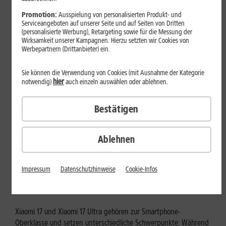
Mehr erfahren
Promotion:
Ausspielung von personalisierten Produkt- und
Serviceangeboten auf unserer Seite und auf Seiten von Dritten
(personalisierte Werbung), Retargeting sowie für die Messung der
Wirksamkeit unserer Kampagnen. Hierzu setzten wir Cookies von
Werbepartnern (Drittanbieter) ein.
Sie können die Verwendung von Cookies (mit Ausnahme der Kategorie
hier
notwendig)
auch einzeln auswählen oder ablehnen.
Bestätigen
Ablehnen
Tests & Vergleiche
Xiaomi 17 vs. Xiaomi 17 Ultra: Für
Impressum
Datenschutzhinweise
Cookie-Infos
wen lohnt sich das Ultra-Modell?
Xiaomi 17 und Xiaomi 17 Ultra gehören zur Smartphone-
Oberklasse und setzen unterschiedliche Schwerpunkte: Während