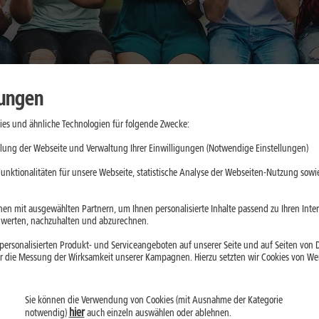
lungen
es und ähnliche Technologien für folgende Zwecke:
aktische
lung der Webseite und Verwaltung Ihrer Einwilligungen (Notwendige Einstellungen)
e
unktionalitäten für unsere Webseite, statistische Analyse der Webseiten-Nutzung sowie
d App-Updates
en mit ausgewählten Partnern, um Ihnen personalisierte Inhalte passend zu Ihren Int
erten, nachzuhalten und abzurechnen.
ll belasten. Mit
ersonalisierten Produkt- und Serviceangeboten auf unserer Seite und auf Seiten von Dr
droid kannst Du
r die Messung der Wirksamkeit unserer Kampagnen. Hierzu setzten wir Cookies von Werb
Sie können die Verwendung von Cookies (mit Ausnahme der Kategorie
hier
notwendig)
auch einzeln auswählen oder ablehnen.