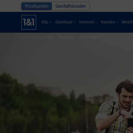
Privatkunden
Geschäftskunden
DSL
Glasfaser
Internet
Handys
Mobil
1&1
Magazin
Mobilfunk
Sie sind hier