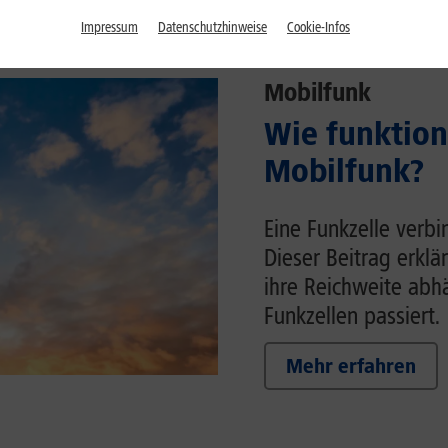
Impressum
Datenschutzhinweise
Cookie-Infos
Mobilfunk
Wie funktion
Mobilfunk?
Eine Funkzelle verb
Dieser Beitrag erklä
ihre Reichweite ab
Funkzellen passiert.
Mehr erfahren