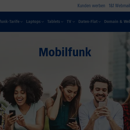
Kunden werben
1&1 Webmail
funk-Tarife
Laptops
Tablets
TV
Daten-Flat
Domain & Web
Mobilfunk