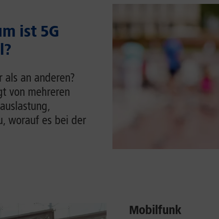
m ist 5G
l?
r als an anderen?
ngt von mehreren
auslastung,
u, worauf es bei der
Mobilfunk