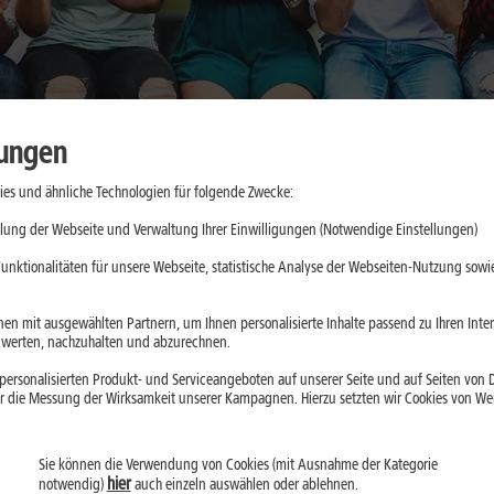
lungen
es und ähnliche Technologien für folgende Zwecke:
aktische
lung der Webseite und Verwaltung Ihrer Einwilligungen (Notwendige Einstellungen)
e
unktionalitäten für unsere Webseite, statistische Analyse der Webseiten-Nutzung sowie
d App-Updates
en mit ausgewählten Partnern, um Ihnen personalisierte Inhalte passend zu Ihren Int
erten, nachzuhalten und abzurechnen.
ll belasten. Mit
ersonalisierten Produkt- und Serviceangeboten auf unserer Seite und auf Seiten von Dr
droid kannst Du
r die Messung der Wirksamkeit unserer Kampagnen. Hierzu setzten wir Cookies von Werb
Sie können die Verwendung von Cookies (mit Ausnahme der Kategorie
hier
notwendig)
auch einzeln auswählen oder ablehnen.