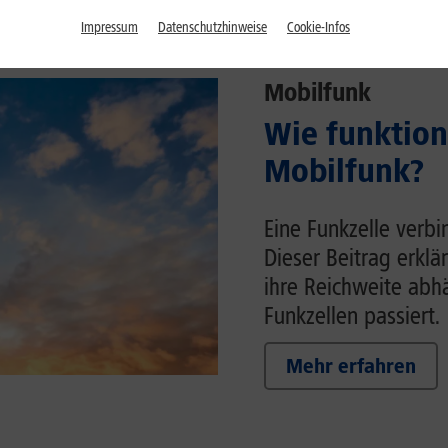
Impressum
Datenschutzhinweise
Cookie-Infos
Mobilfunk
Wie funktion
Mobilfunk?
Eine Funkzelle verb
Dieser Beitrag erklä
ihre Reichweite ab
Funkzellen passiert.
Mehr erfahren