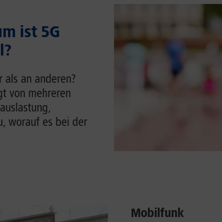
m ist 5G
l?
r als an anderen?
ngt von mehreren
auslastung,
u, worauf es bei der
Mobilfunk