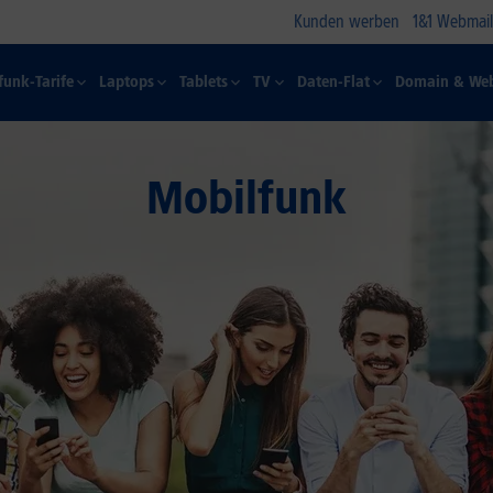
Kunden werben
1&1 Webmail
funk-Tarife
Laptops
Tablets
TV
Daten-Flat
Domain & Web
Mobilfunk