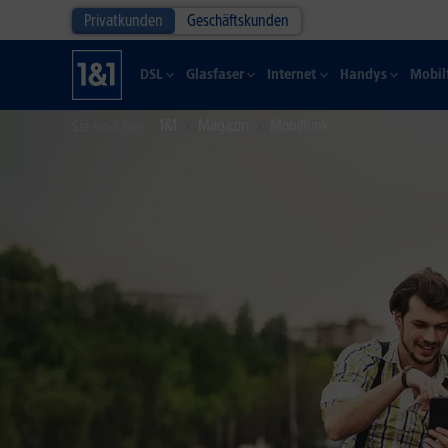
Privatkunden
Geschäftskunden
DSL
Glasfaser
Internet
Handys
Mobil
1&1
Magazin
Mobilfunk
Sie sind hier