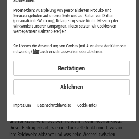
abzurechnen.
Promotion:
Ausspielung von personalisierten Produkt- und
Serviceangeboten auf unserer Seite und auf Seiten von Dritten
(personalisierte Werbung), Retargeting sowie für die Messung der
Wirksamkeit unserer Kampagnen. Hierzu setzten wir Cookies von
Werbepartnern (Drittanbieter) ein.
Sie können die Verwendung von Cookies (mit Ausnahme der Kategorie
hier
notwendig)
auch einzeln auswählen oder ablehnen.
Bestätigen
Mobilfunk
Ablehnen
Wie funktioniert eine Funkzelle im
Mobilfunk?
Impressum
Datenschutzhinweise
Cookie-Infos
Eine Funkzelle verbindet Dein Handy mit dem Mobilfunknetz.
Dieser Beitrag erklärt, wie eine Funkzelle funktioniert, wovon
ihre Reichweite abhängt und was beim Wechsel zwischen