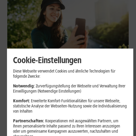
Cookie-Einstellungen
Mobilfunk
Diese Webseite verwendet Cookies und ähnliche Technologien für
Datenvolumen sparen: Praktische
folgende Zwecke:
Tipps für Dein Smartphone
Notwendig:
Zurverfügungstellung der Webseite und Verwaltung Ihrer
Einwilligungen (Notwendige Einstellungen)
Videos, Social Media, Cloud-Backups und App-Updates können
Komfort:
Erweiterte Komfort-Funktionalitäten für unsere Webseite,
statistische Analyse der Webseiten-Nutzung sowie die Individualisierung
Dein mobiles Datenvolumen schnell belasten. Mit einigen
von Inhalten
Einstellungen auf iPhone und Android kannst Du Deinen
Verbrauch begrenzen.
Partnerschaften:
Kooperationen mit ausgewählten Partnern, um
Ihnen personalisierte Inhalte passend zu Ihren Interessen anzuzeigen
oder um gemeinsame Kampagnen auszuwerten, nachzuhalten und
Mehr erfahren