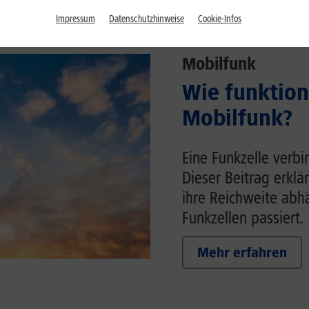
Impressum
Datenschutzhinweise
Cookie-Infos
Mobilfunk
Wie funktion
Mobilfunk?
Eine Funkzelle verb
Dieser Beitrag erklä
ihre Reichweite ab
Funkzellen passiert.
Mehr erfahren