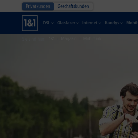
Privatkunden
Geschäftskunden
DSL
Glasfaser
Internet
Handys
Mobil
1&1
Magazin
Mobilfunk
Sie sind hier