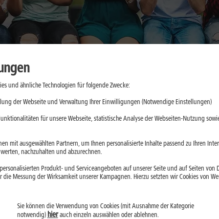
lungen
es und ähnliche Technologien für folgende Zwecke:
aktische
lung der Webseite und Verwaltung Ihrer Einwilligungen (Notwendige Einstellungen)
e
unktionalitäten für unsere Webseite, statistische Analyse der Webseiten-Nutzung sowie
d App-Updates
en mit ausgewählten Partnern, um Ihnen personalisierte Inhalte passend zu Ihren Int
erten, nachzuhalten und abzurechnen.
ll belasten. Mit
ersonalisierten Produkt- und Serviceangeboten auf unserer Seite und auf Seiten von Dr
droid kannst Du
r die Messung der Wirksamkeit unserer Kampagnen. Hierzu setzten wir Cookies von Werb
Sie können die Verwendung von Cookies (mit Ausnahme der Kategorie
hier
notwendig)
auch einzeln auswählen oder ablehnen.