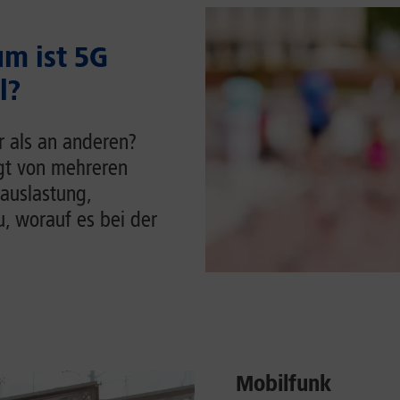
m ist 5G
l?
r als an anderen?
ngt von mehreren
auslastung,
u, worauf es bei der
Mobilfunk