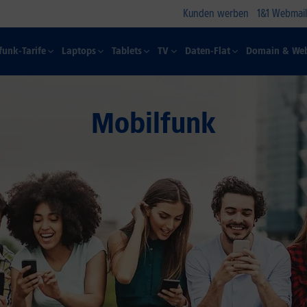
Kunden werben
1&1 Webmail
funk-Tarife
Laptops
Tablets
TV
Daten-Flat
Domain & Web
Mobilfunk