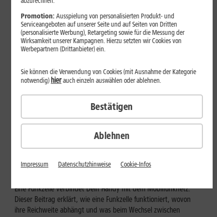
abzurechnen.
Promotion:
Ausspielung von personalisierten Produkt- und
Serviceangeboten auf unserer Seite und auf Seiten von Dritten
(personalisierte Werbung), Retargeting sowie für die Messung der
Wirksamkeit unserer Kampagnen. Hierzu setzten wir Cookies von
Werbepartnern (Drittanbieter) ein.
Sie können die Verwendung von Cookies (mit Ausnahme der Kategorie
hier
notwendig)
auch einzeln auswählen oder ablehnen.
Bestätigen
Mobilfunk
Ablehnen
Wie funktioniert eine Funkzelle im
Mobilfunk?
Impressum
Datenschutzhinweise
Cookie-Infos
Eine Funkzelle verbindet Dein Handy mit dem Mobilfunknetz.
Dieser Beitrag erklärt, wie eine Funkzelle funktioniert, wovon
ihre Reichweite abhängt und was beim Wechsel zwischen