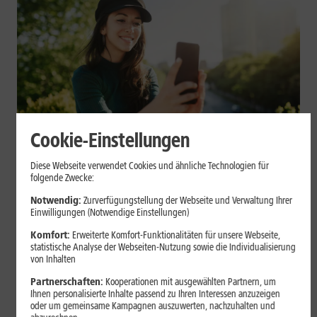
Cookie-Einstellungen
Mobilfunk
Diese Webseite verwendet Cookies und ähnliche Technologien für
Datenvolumen sparen: Praktische
folgende Zwecke:
Tipps für Dein Smartphone
Notwendig:
Zurverfügungstellung der Webseite und Verwaltung Ihrer
Einwilligungen (Notwendige Einstellungen)
Videos, Social Media, Cloud-Backups und App-Updates können
Komfort:
Erweiterte Komfort-Funktionalitäten für unsere Webseite,
statistische Analyse der Webseiten-Nutzung sowie die Individualisierung
Dein mobiles Datenvolumen schnell belasten. Mit einigen
von Inhalten
Einstellungen auf iPhone und Android kannst Du Deinen
Verbrauch begrenzen.
Partnerschaften:
Kooperationen mit ausgewählten Partnern, um
Ihnen personalisierte Inhalte passend zu Ihren Interessen anzuzeigen
oder um gemeinsame Kampagnen auszuwerten, nachzuhalten und
Mehr erfahren