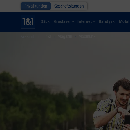
Privatkunden
Geschäftskunden
DSL
Glasfaser
Internet
Handys
Mobil
1&1
Magazin
Mobilfunk
Sie sind hier