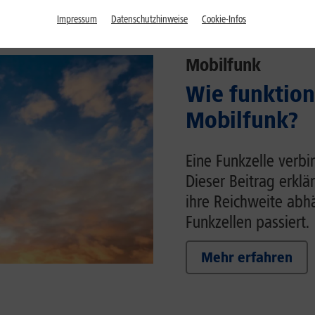
Impressum
Datenschutzhinweise
Cookie-Infos
Mobilfunk
Wie funktion
Mobilfunk?
Eine Funkzelle verb
Dieser Beitrag erklä
ihre Reichweite ab
Funkzellen passiert.
Mehr erfahren