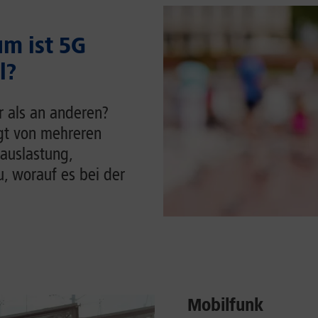
m ist 5G
l?
r als an anderen?
ngt von mehreren
auslastung,
u, worauf es bei der
Mobilfunk