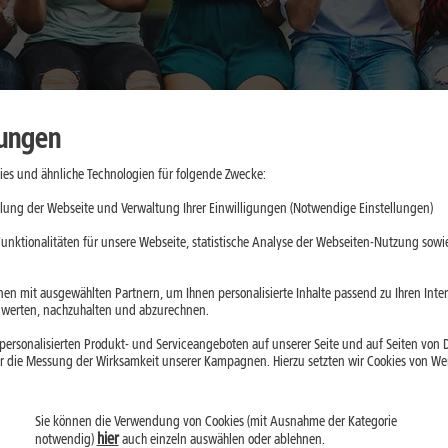
lungen
es und ähnliche Technologien für folgende Zwecke:
aktische
lung der Webseite und Verwaltung Ihrer Einwilligungen (Notwendige Einstellungen)
e
unktionalitäten für unsere Webseite, statistische Analyse der Webseiten-Nutzung sowie
d App-Updates
en mit ausgewählten Partnern, um Ihnen personalisierte Inhalte passend zu Ihren Int
erten, nachzuhalten und abzurechnen.
ll belasten. Mit
ersonalisierten Produkt- und Serviceangeboten auf unserer Seite und auf Seiten von Dr
droid kannst Du
r die Messung der Wirksamkeit unserer Kampagnen. Hierzu setzten wir Cookies von Werb
Sie können die Verwendung von Cookies (mit Ausnahme der Kategorie
hier
notwendig)
auch einzeln auswählen oder ablehnen.