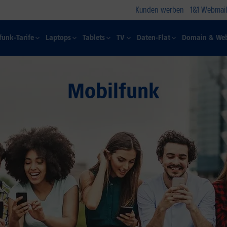
Kunden werben
1&1 Webmail
funk-Tarife
Laptops
Tablets
TV
Daten-Flat
Domain & Web
Mobilfunk