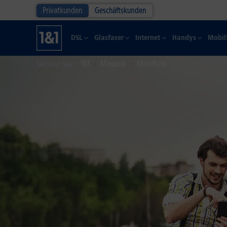
Privatkunden
Geschäftskunden
DSL
Glasfaser
Internet
Handys
Mobil
1&1
Magazin
Mobilfunk
Sie sind hier