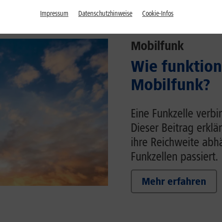
Impressum
Datenschutzhinweise
Cookie-Infos
Mobilfunk
Wie funktion
Mobilfunk?
Eine Funkzelle verb
Dieser Beitrag erklä
ihre Reichweite ab
Funkzellen passiert.
Mehr erfahren