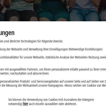
lungen
es und ähnliche Technologien für folgende Zwecke:
aktische
lung der Webseite und Verwaltung Ihrer Einwilligungen (Notwendige Einstellungen)
e
unktionalitäten für unsere Webseite, statistische Analyse der Webseiten-Nutzung sowie
d App-Updates
en mit ausgewählten Partnern, um Ihnen personalisierte Inhalte passend zu Ihren Int
erten, nachzuhalten und abzurechnen.
ll belasten. Mit
ersonalisierten Produkt- und Serviceangeboten auf unserer Seite und auf Seiten von Dr
droid kannst Du
r die Messung der Wirksamkeit unserer Kampagnen. Hierzu setzten wir Cookies von Werb
Sie können die Verwendung von Cookies (mit Ausnahme der Kategorie
hier
notwendig)
auch einzeln auswählen oder ablehnen.