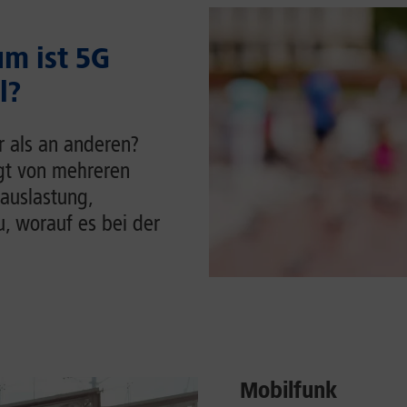
m ist 5G
l?
r als an anderen?
ngt von mehreren
auslastung,
u, worauf es bei der
Mobilfunk