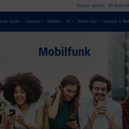
Kunden werben
1&1 Webmail
funk-Tarife
Laptops
Tablets
TV
Daten-Flat
Domain & Web
Mobilfunk