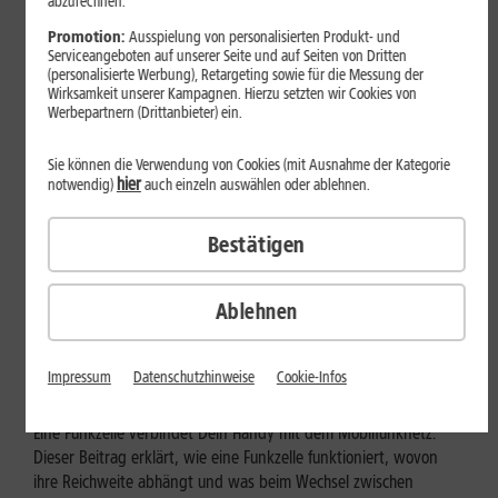
abzurechnen.
Promotion:
Ausspielung von personalisierten Produkt- und
Serviceangeboten auf unserer Seite und auf Seiten von Dritten
(personalisierte Werbung), Retargeting sowie für die Messung der
Wirksamkeit unserer Kampagnen. Hierzu setzten wir Cookies von
Werbepartnern (Drittanbieter) ein.
Sie können die Verwendung von Cookies (mit Ausnahme der Kategorie
hier
notwendig)
auch einzeln auswählen oder ablehnen.
Bestätigen
Mobilfunk
Ablehnen
Wie funktioniert eine Funkzelle im
Mobilfunk?
Impressum
Datenschutzhinweise
Cookie-Infos
Eine Funkzelle verbindet Dein Handy mit dem Mobilfunknetz.
Dieser Beitrag erklärt, wie eine Funkzelle funktioniert, wovon
ihre Reichweite abhängt und was beim Wechsel zwischen