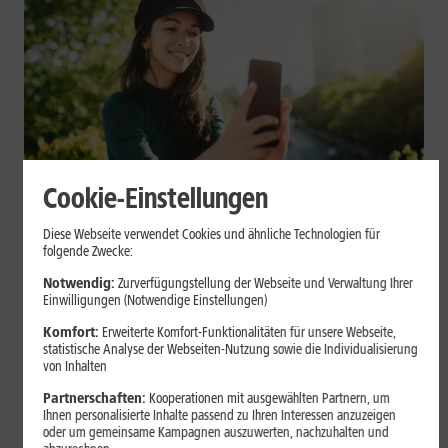
Cookie-Einstellungen
Mobilfunk
Diese Webseite verwendet Cookies und ähnliche Technologien für
Datenvolumen sparen: Praktische
folgende Zwecke:
Tipps für Dein Smartphone
Notwendig:
Zurverfügungstellung der Webseite und Verwaltung Ihrer
Einwilligungen (Notwendige Einstellungen)
Videos, Social Media, Cloud-Backups und App-Updates können
Komfort:
Erweiterte Komfort-Funktionalitäten für unsere Webseite,
statistische Analyse der Webseiten-Nutzung sowie die Individualisierung
Dein mobiles Datenvolumen schnell belasten. Mit einigen
von Inhalten
Einstellungen auf iPhone und Android kannst Du Deinen
Verbrauch begrenzen.
Partnerschaften:
Kooperationen mit ausgewählten Partnern, um
Ihnen personalisierte Inhalte passend zu Ihren Interessen anzuzeigen
oder um gemeinsame Kampagnen auszuwerten, nachzuhalten und
Mehr erfahren