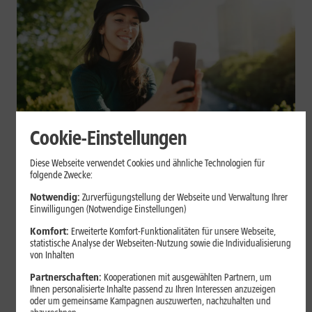
Cookie-Einstellungen
Mobilfunk
Diese Webseite verwendet Cookies und ähnliche Technologien für
Datenvolumen sparen: Praktische
folgende Zwecke:
Tipps für Dein Smartphone
Notwendig:
Zurverfügungstellung der Webseite und Verwaltung Ihrer
Einwilligungen (Notwendige Einstellungen)
Videos, Social Media, Cloud-Backups und App-Updates können
Komfort:
Erweiterte Komfort-Funktionalitäten für unsere Webseite,
statistische Analyse der Webseiten-Nutzung sowie die Individualisierung
Dein mobiles Datenvolumen schnell belasten. Mit einigen
von Inhalten
Einstellungen auf iPhone und Android kannst Du Deinen
Verbrauch begrenzen.
Partnerschaften:
Kooperationen mit ausgewählten Partnern, um
Ihnen personalisierte Inhalte passend zu Ihren Interessen anzuzeigen
oder um gemeinsame Kampagnen auszuwerten, nachzuhalten und
Mehr erfahren