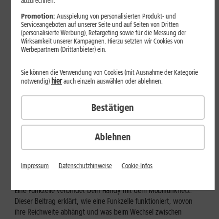
abzurechnen.
Promotion:
Ausspielung von personalisierten Produkt- und
Serviceangeboten auf unserer Seite und auf Seiten von Dritten
(personalisierte Werbung), Retargeting sowie für die Messung der
Wirksamkeit unserer Kampagnen. Hierzu setzten wir Cookies von
Werbepartnern (Drittanbieter) ein.
Sie können die Verwendung von Cookies (mit Ausnahme der Kategorie
hier
notwendig)
auch einzeln auswählen oder ablehnen.
Bestätigen
Mobilfunk
Ablehnen
Wie funktioniert eine Funkzelle im
Mobilfunk?
Impressum
Datenschutzhinweise
Cookie-Infos
Eine Funkzelle verbindet Dein Handy mit dem Mobilfunknetz.
Dieser Beitrag erklärt, wie eine Funkzelle funktioniert, wovon
ihre Reichweite abhängt und was beim Wechsel zwischen