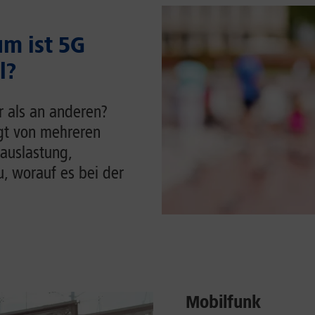
m ist 5G
l?
r als an anderen?
ngt von mehreren
auslastung,
u, worauf es bei der
Mobilfunk