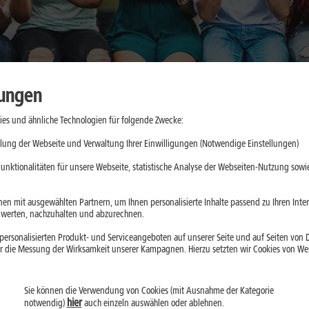
lungen
es und ähnliche Technologien für folgende Zwecke:
aktische
lung der Webseite und Verwaltung Ihrer Einwilligungen (Notwendige Einstellungen)
e
unktionalitäten für unsere Webseite, statistische Analyse der Webseiten-Nutzung sowie
d App-Updates
en mit ausgewählten Partnern, um Ihnen personalisierte Inhalte passend zu Ihren Int
erten, nachzuhalten und abzurechnen.
ll belasten. Mit
ersonalisierten Produkt- und Serviceangeboten auf unserer Seite und auf Seiten von Dr
droid kannst Du
r die Messung der Wirksamkeit unserer Kampagnen. Hierzu setzten wir Cookies von Werb
Sie können die Verwendung von Cookies (mit Ausnahme der Kategorie
hier
notwendig)
auch einzeln auswählen oder ablehnen.