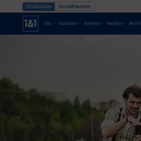
Privatkunden
Geschäftskunden
DSL
Glasfaser
Internet
Handys
Mobil
1&1
Magazin
Mobilfunk
Sie sind hier