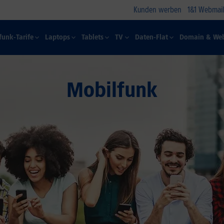
Kunden werben
1&1 Webmail
funk-Tarife
Laptops
Tablets
TV
Daten-Flat
Domain & Web
Mobilfunk