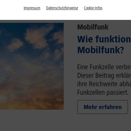
Impressum
Datenschutzhinweise
Cookie-Infos
Mobilfunk
Wie funktion
Mobilfunk?
Eine Funkzelle verb
Dieser Beitrag erklä
ihre Reichweite ab
Funkzellen passiert.
Mehr erfahren