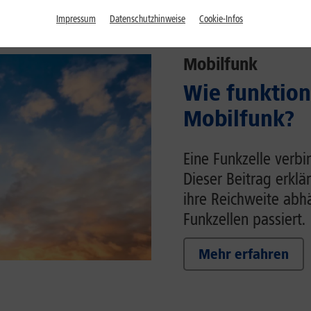
Impressum
Datenschutzhinweise
Cookie-Infos
Mobilfunk
Wie funktion
Mobilfunk?
Eine Funkzelle verb
Dieser Beitrag erklä
ihre Reichweite ab
Funkzellen passiert.
Mehr erfahren