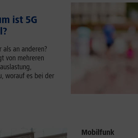
m ist 5G
l?
r als an anderen?
ngt von mehreren
auslastung,
u, worauf es bei der
Mobilfunk