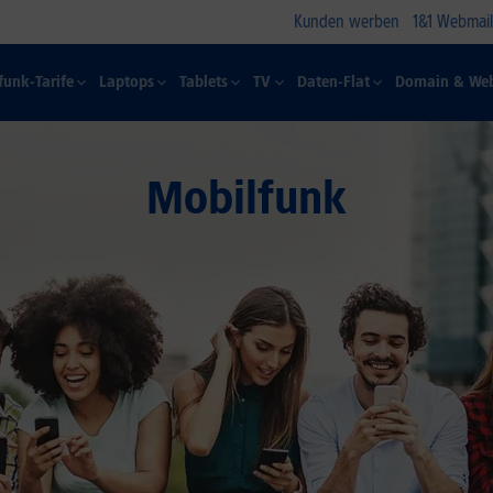
Kunden werben
1&1 Webmail
funk-Tarife
Laptops
Tablets
TV
Daten-Flat
Domain & Web
Mobilfunk