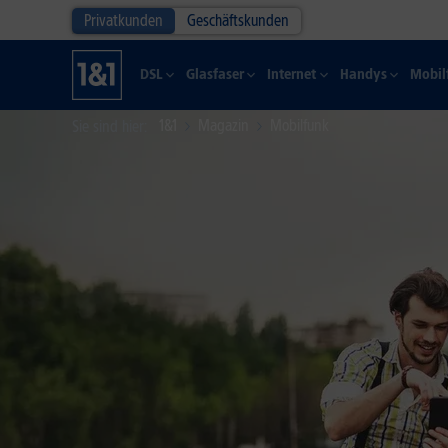
Privatkunden
Geschäftskunden
DSL
Glasfaser
Internet
Handys
Mobil
1&1
Magazin
Mobilfunk
Sie sind hier