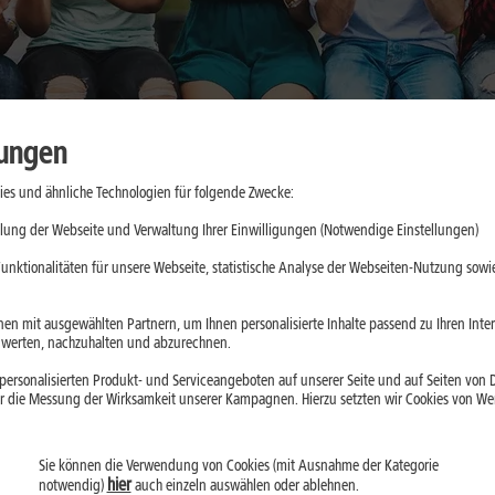
lungen
es und ähnliche Technologien für folgende Zwecke:
aktische
lung der Webseite und Verwaltung Ihrer Einwilligungen (Notwendige Einstellungen)
e
unktionalitäten für unsere Webseite, statistische Analyse der Webseiten-Nutzung sowie
d App-Updates
en mit ausgewählten Partnern, um Ihnen personalisierte Inhalte passend zu Ihren Int
erten, nachzuhalten und abzurechnen.
ll belasten. Mit
ersonalisierten Produkt- und Serviceangeboten auf unserer Seite und auf Seiten von Dr
droid kannst Du
r die Messung der Wirksamkeit unserer Kampagnen. Hierzu setzten wir Cookies von Werb
Sie können die Verwendung von Cookies (mit Ausnahme der Kategorie
hier
notwendig)
auch einzeln auswählen oder ablehnen.